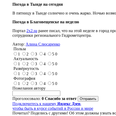
Погода в Тынде на сегодня
В пятницу в Тынде солнечно и очень жарко. Ночью возмо
Погода в Благовещенске на неделю
Портал
2x2.su
ранее писал, что на этой неделе в город п
сотрудники регионального Гидрометцентра.
Автор:
Алина Слюсаренко
Польза
1
2
3
4
5
0
Актуальность
1
2
3
4
5
0
Развёрнутость
1
2
3
4
5
0
Фотография
1
2
3
4
5
0
Пожелания автору
Проголосовало:
0
Спасибо за ответ
Подключитесь к нашему
Яндекс Дзен
,
чтобы быть в курсе событий в России и мире
Почитал? Поделись с другими! Об этом должны узнать вс