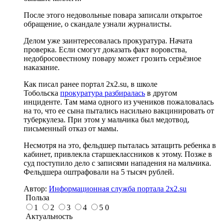
После этого недовольные повара записали открытое
обращение, о скандале узнали журналисты.
Делом уже заинтересовалась прокуратура. Начата
проверка. Если смогут доказать факт воровства,
недобросовестному повару может грозить серьёзное
наказание.
Как писал ранее портал 2х2.su, в школе
Тобольска
прокуратура разбиралась
в другом
инциденте. Там мама одного из учеников пожаловалась
на то, что ее сына пытались насильно вакцинировать от
туберкулеза. При этом у мальчика был медотвод,
письменный отказ от мамы.
Несмотря на это, фельдшер пыталась затащить ребенка в
кабинет, привлекла старшеклассников к этому. Позже в
суд поступило дело с записями нападения на мальчика.
Фельдшера оштрафовали на 5 тысяч рублей.
Автор:
Информационная служба портала 2x2.su
Польза
1
2
3
4
5
0
Актуальность