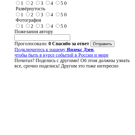
1
2
3
4
5
0
Развёрнутость
1
2
3
4
5
0
Фотография
1
2
3
4
5
0
Пожелания автору
Проголосовало:
0
Спасибо за ответ
Подключитесь к нашему
Яндекс Дзен
,
чтобы быть в курсе событий в России и мире
Почитал? Поделись с другими! Об этом должны узнать
все, срочно поделись! Другим это тоже интересно