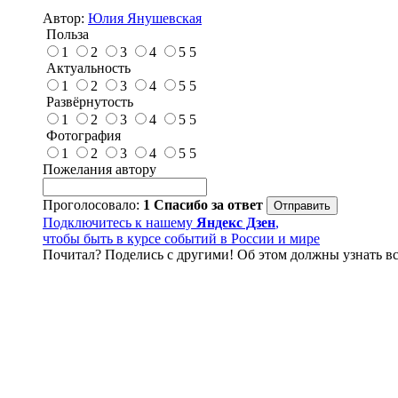
Автор:
Юлия Янушевская
Польза
1
2
3
4
5
5
Актуальность
1
2
3
4
5
5
Развёрнутость
1
2
3
4
5
5
Фотография
1
2
3
4
5
5
Пожелания автору
Проголосовало:
1
Спасибо за ответ
Подключитесь к нашему
Яндекс Дзен
,
чтобы быть в курсе событий в России и мире
Почитал? Поделись с другими! Об этом должны узнать вс