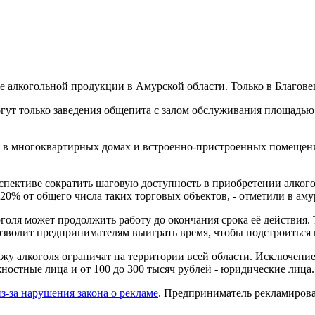
же алкогольной продукции в Амурской области. Только в Благов
гут только заведения общепита с залом обслуживания площадью
 в многоквартирных домах и встроенно-пристроенных помещени
спективе сократить шаговую доступность в приобретении алкого
20% от общего числа таких торговых объектов, - отметили в ам
оля может продолжить работу до окончания срока её действия. Т
позволит предпринимателям выиграть время, чтобы подстроиться
дажу алкоголя ограничат на территории всей области. Исключени
жностные лица и от 100 до 300 тысяч рублей - юридические лица.
з-за нарушения закона о рекламе
. Предприниматель рекламирова