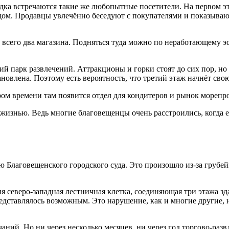
ка встречаются такие же любопытные посетители. На первом эта
редом. Продавцы увлечённо беседуют с покупателями и показываю
сего два магазина. Подняться туда можно по неработающему эск
кий парк развлечений. Аттракционы и горки стоят до сих пор, но
новлена. Поэтому есть вероятность, что третий этаж начнёт свою
ром времени там появится отдел для кондитеров и рынок морепр
жизнью. Ведь многие благовещенцы очень расстроились, когда ег
ю Благовещенского городского суда. Это произошло из-за грубе
 северо-западная лестничная клетка, соединяющая три этажа з
редставлялось возможным. Это нарушение, как и многие другие, 
аний. Но ни через несколько месяцев, ни через год торгово-раз