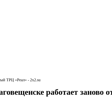
тый ТРЦ «Реал» - 2x2.su
лаговещенске работает заново