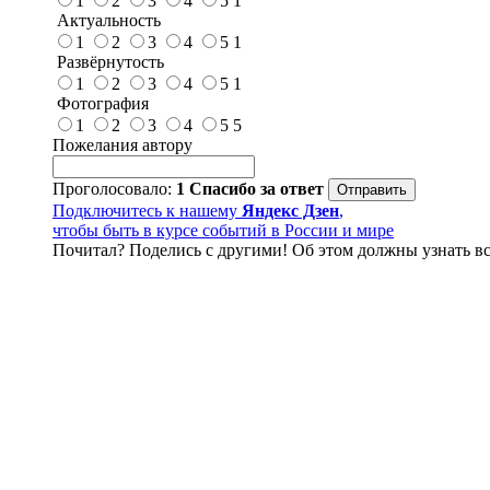
1
2
3
4
5
1
Актуальность
1
2
3
4
5
1
Развёрнутость
1
2
3
4
5
1
Фотография
1
2
3
4
5
5
Пожелания автору
Проголосовало:
1
Спасибо за ответ
Подключитесь к нашему
Яндекс Дзен
,
чтобы быть в курсе событий в России и мире
Почитал? Поделись с другими! Об этом должны узнать вс