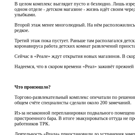
В целом комплекс выглядит пусто и безлюдно. Лишь изред
одном отделе - детском магазине - жизнь идёт своим че
улыбками.
Второй этаж менее многолюдный. На нём расположились в
редкое.
Третий этаж пока пустует. Раньше там располагался детс
коронавируса работа детских комнат развлечений приоста
Сейчас в «Реале» ждут открытия новых магазинов. В ско
Надеемся, что в скором времени «Реал» заживёт прежней 
Что произошло?
Торгово-развлекательный комплекс опечатали по решени
общем счёте специалисты сделали около 200 замечаний.
Из-за незаконной перепланировки подвального помещения
пристроенного бара. В итоге эвакуироваться оттуда не п
работников ТРК.
Деятельность «Реала» приостановили до устранения замеч