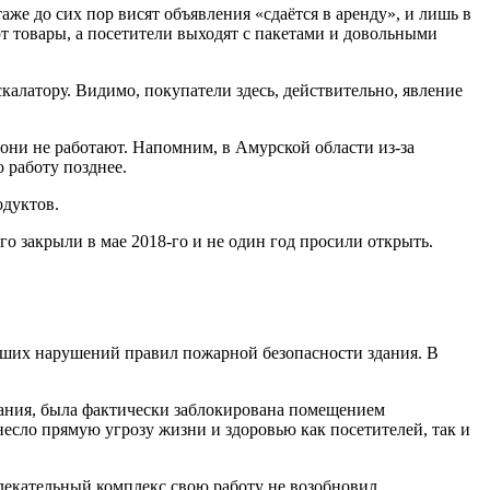
же до сих пор висят объявления «сдаётся в аренду», и лишь в
т товары, а посетители выходят с пакетами и довольными
алатору. Видимо, покупатели здесь, действительно, явление
 они не работают. Напомним, в Амурской области из-за
 работу позднее.
одуктов.
о закрыли в мае 2018-го и не один год просили открыть.
йших нарушений правил пожарной безопасности здания. В
дания, была фактически заблокирована помещением
несло прямую угрозу жизни и здоровью как посетителей, так и
влекательный комплекс свою работу не возобновил.