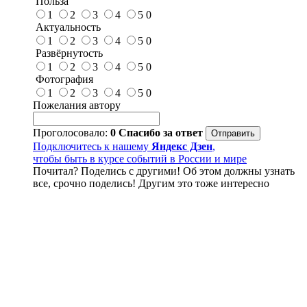
Польза
1
2
3
4
5
0
Актуальность
1
2
3
4
5
0
Развёрнутость
1
2
3
4
5
0
Фотография
1
2
3
4
5
0
Пожелания автору
Проголосовало:
0
Спасибо за ответ
Подключитесь к нашему
Яндекс Дзен
,
чтобы быть в курсе событий в России и мире
Почитал? Поделись с другими! Об этом должны узнать
все, срочно поделись! Другим это тоже интересно