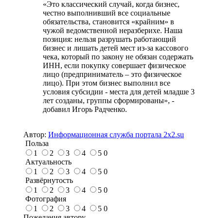
«Это классический случай, когда бизнес,
честно выполнивший все социальные
обязательства, становится «крайним» в
чужой ведомственной неразберихе. Наша
позиция: нельзя разрушать работающий
бизнес и лишать детей мест из-за кассового
чека, который по закону не обязан содержать
ИНН, если покупку совершает физическое
лицо (предприниматель – это физическое
лицо). При этом бизнес выполнил все
условия субсидии - места для детей младше 3
лет созданы, группы сформированы», -
добавил Игорь Радченко.
Автор:
Информационная служба портала 2x2.su
Польза
1
2
3
4
5
0
Актуальность
1
2
3
4
5
0
Развёрнутость
1
2
3
4
5
0
Фотография
1
2
3
4
5
0
Пожелания автору