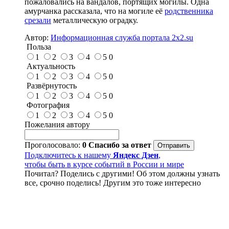
пожаловались на вандалов, портящих могилы. Одна
амурчанка рассказала, что на могиле её
родственника
срезали
металлическую оградку.
Автор:
Информационная служба портала 2x2.su
Польза
1
2
3
4
5
0
Актуальность
1
2
3
4
5
0
Развёрнутость
1
2
3
4
5
0
Фотография
1
2
3
4
5
0
Пожелания автору
Проголосовало:
0
Спасибо за ответ
Подключитесь к нашему
Яндекс Дзен
,
чтобы быть в курсе событий в России и мире
Почитал? Поделись с другими! Об этом должны узнать
все, срочно поделись! Другим это тоже интересно