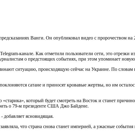
едсказаниях Ванги. Он опубликовал видео с пророчеством на 2
legram-канале. Как отметили пользователи сети, это отрезки и
журналистам о предстоящих событиях, при этом упоминает новую
минают ситуацию, происходящую сейчас на Украине. По словам
поклоняются сатане и приносят кровавые жертвы, но им осталось
 «старика», который будет смотреть на Восток и станет причиной
рить о 79-м президенте США Джо Байдене.
 - добавляет ясновидящая.
заявляла, что страна снова станет империей, а ужасные события