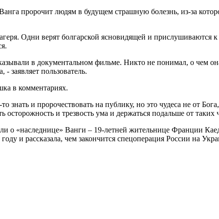
анга пророчит людям в будущем страшную болезнь, из-за которой
агеря. Одни верят болгарской ясновидящей и прислушиваются к 
я.
казывали в документальном фильме. Никто не понимал, о чем она
, - заявляет пользователь.
шка в комментариях.
-то знать и пророчествовать на публику, но это чудеса не от Бога
ять осторожность и трезвость ума и держаться подальше от таких
ли о «наследнице» Ванги – 19-летней жительнице Франции Кае
2 году и рассказала, чем закончится спецоперация России на Укра