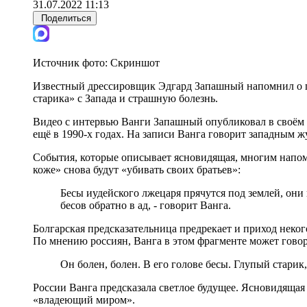
31.07.2022 11:13
Поделиться
Источник фото:
Скриншот
Известный дрессировщик Эдгард Запашный напомнил о пр
старика» с Запада и страшную болезнь.
Видео с интервью Ванги Запашный опубликовал в своём Te
ещё в 1990-х годах. На записи Ванга говорит западным 
События, которые описывает ясновидящая, многим напо
коже» снова будут «убивать своих братьев»:
Бесы иудейского лжецаря прячутся под землей, они 
бесов обратно в ад, - говорит Ванга.
Болгарская предсказательница предрекает и приход некого
По мнению россиян, Ванга в этом фрагменте может гово
Он болен, болен. В его голове бесы. Глупый старик,
России Ванга предсказала светлое будущее. Ясновидящая 
«владеющий миром».