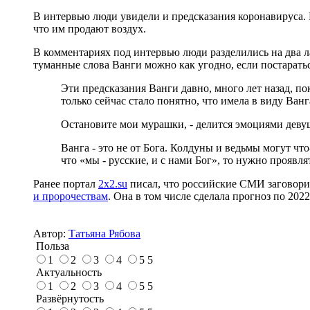
В интервью люди увидели и предсказания коронавируса. В
что им продают воздух.
В комментариях под интервью люди разделились на два л
туманные слова Ванги можно как угодно, если постаратьс
Эти предсказания Ванги давно, много лет назад, по
только сейчас стало понятно, что имела в виду Ванга
Остановите мои мурашки, - делится эмоциями деву
Ванга - это не от Бога. Колдуны и ведьмы могут что
что «мы - русские, и с нами Бог», то нужно проявл
Ранее портал
2x2.su
писал, что российские СМИ заговори
и пророчествам
. Она в том числе сделала прогноз по 202
Автор:
Татьяна Рябова
Польза
1
2
3
4
5
5
Актуальность
1
2
3
4
5
5
Развёрнутость