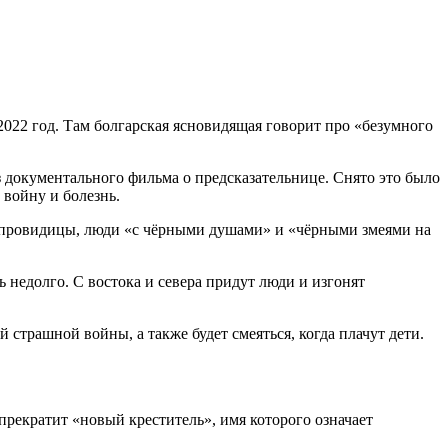
022 год. Там болгарская ясновидящая говорит про «безумного
з документального фильма о предсказательнице. Снято это было
 войну и болезнь.
 провидицы, люди «с чёрными душами» и «чёрными змеями на
 недолго. С востока и севера придут люди и изгонят
 страшной войны, а также будет смеяться, когда плачут дети.
 прекратит «новый креститель», имя которого означает