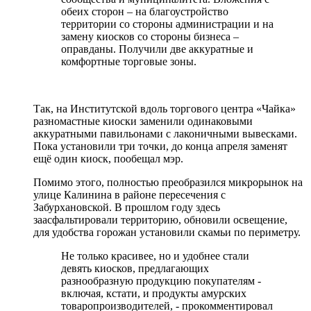
обеих сторон – на благоустройство
территории со стороны администрации и на
замену киосков со стороны бизнеса –
оправданы. Получили две аккуратные и
комфортные торговые зоны.
Так, на Институтской вдоль торгового центра «Чайка»
разномастные киоски заменили одинаковыми
аккуратными павильонами с лаконичными вывесками.
Пока установили три точки, до конца апреля заменят
ещё один киоск, пообещал мэр.
Помимо этого, полностью преобразился микрорынок на
улице Калинина в районе пересечения с
Забурхановской. В прошлом году здесь
заасфальтировали территорию, обновили освещение,
для удобства горожан установили скамьи по периметру.
Не только красивее, но и удобнее стали
девять киосков, предлагающих
разнообразную продукцию покупателям -
включая, кстати, и продукты амурских
товаропроизводителей, - прокомментировал