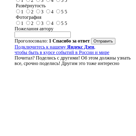
1
2
3
4
5
5
Развёрнутость
1
2
3
4
5
5
Фотография
1
2
3
4
5
5
Пожелания автору
Проголосовало:
1
Спасибо за ответ
Подключитесь к нашему
Яндекс Дзен
,
чтобы быть в курсе событий в России и мире
Почитал? Поделись с другими! Об этом должны узнать
все, срочно поделись! Другим это тоже интересно