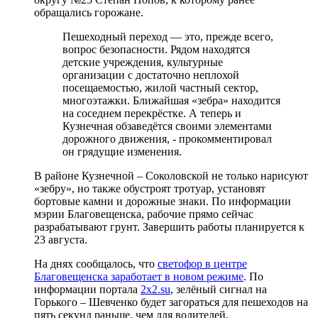
обращались горожане.
Пешеходный переход — это, прежде всего,
вопрос безопасности. Рядом находятся
детские учреждения, культурные
организации с достаточно неплохой
посещаемостью, жилой частный сектор,
многоэтажки. Ближайшая «зебра» находится
на соседнем перекрёстке. А теперь и
Кузнечная обзаведётся своими элементами
дорожного движения, - прокомментировал
он грядущие изменения.
В районе Кузнечной – Соколовской не только нарисуют
«зебру», но также обустроят тротуар, установят
бортовые камни и дорожные знаки. По информации
мэрии Благовещенска, рабочие прямо сейчас
разрабатывают грунт. Завершить работы планируется к
23 августа.
На днях сообщалось, что
светофор в центре
Благовещенска заработает в новом режиме
. По
информации портала
2x2.su
, зелёный сигнал на
Горького – Шевченко будет загораться для пешеходов на
пять секунд раньше, чем для водителей.