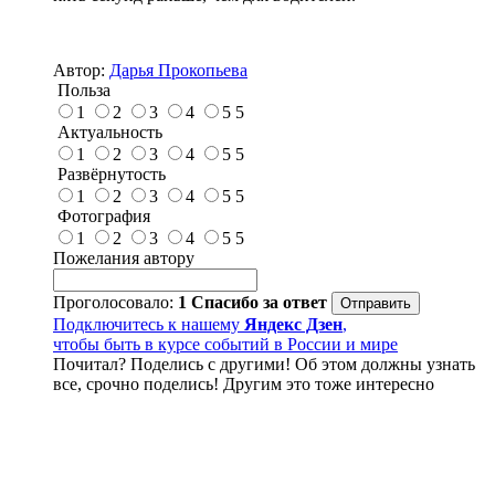
Автор:
Дарья Прокопьева
Польза
1
2
3
4
5
5
Актуальность
1
2
3
4
5
5
Развёрнутость
1
2
3
4
5
5
Фотография
1
2
3
4
5
5
Пожелания автору
Проголосовало:
1
Спасибо за ответ
Подключитесь к нашему
Яндекс Дзен
,
чтобы быть в курсе событий в России и мире
Почитал? Поделись с другими! Об этом должны узнать
все, срочно поделись! Другим это тоже интересно