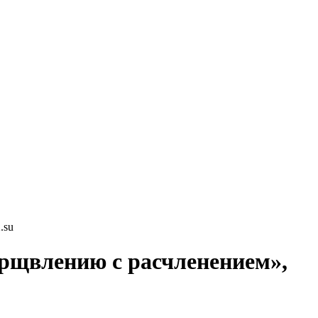
.su
рщвлению с расчленением»,