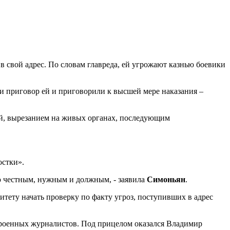
 свой адрес. По словам главреда, ей угрожают казнью боевики
ли приговор ей и приговорили к высшей мере наказания –
й, вырезанием на живых органах, последующим
остки».
аю честным, нужным и должным, - заявила
Симоньян
.
тету начать проверку по факту угроз, поступивших в адрес
троенных журналистов. Под прицелом оказался Владимир