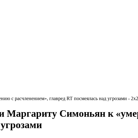
ю с расчленением», главред RT посмеялась над угрозами - 2x2
и Маргариту Симоньян к «уме
 угрозами