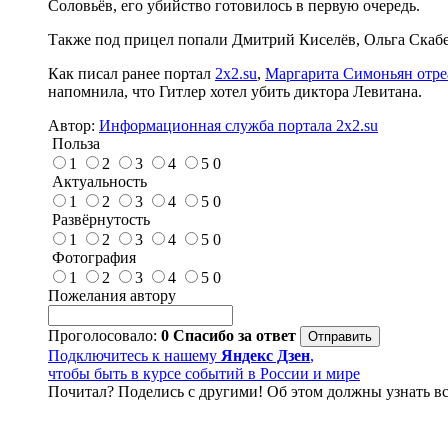
Соловьёв, его убийство готовилось в первую очередь.
Также под прицел попали Дмитрий Киселёв, Ольга Скабе
Как писал ранее портал
2х2.su
,
Маргарита Симоньян отре
напомнила, что Гитлер хотел убить диктора Левитана.
Автор:
Информационная служба портала 2x2.su
Польза
1
2
3
4
5
0
Актуальность
1
2
3
4
5
0
Развёрнутость
1
2
3
4
5
0
Фотография
1
2
3
4
5
0
Пожелания автору
Проголосовало:
0
Спасибо за ответ
Подключитесь к нашему
Яндекс Дзен
,
чтобы быть в курсе событий в России и мире
Почитал? Поделись с другими! Об этом должны узнать вс