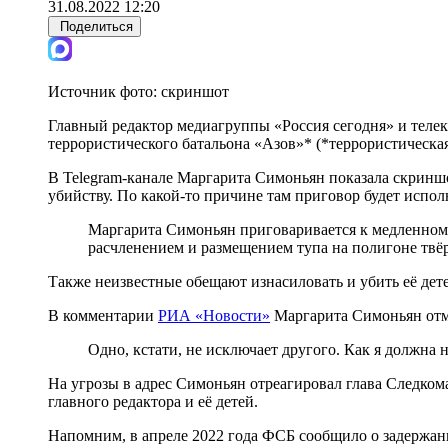
31.08.2022 12:20
Поделиться
Источник фото:
скриншот
Главный редактор медиагруппы «Россия сегодня» и телек
террористического батальона «Азов»* (*террористическая
В Telegram-канале Маргарита Симоньян показала скриншо
убийству. По какой-то причине там приговор будет испол
Маргарита Симоньян приговаривается к медленно
расчленением и размещением тупа на полигоне твё
Также неизвестные обещают изнасиловать и убить её дет
В комментарии
РИА «Новости»
Маргарита Симоньян отме
Одно, кстати, не исключает другого. Как я должна
На угрозы в адрес Симоньян отреагировал глава Следком
главного редактора и её детей.
Напомним, в апреле 2022 года ФСБ сообщило о задержан