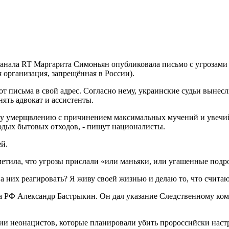
анала RT Маргарита Симоньян опубликовала письмо с угрозами в
 организация, запрещённая в России).
т письма в свой адрес. Согласно нему, украинские судьи вынес
нять адвокат и ассистенты.
му умерщвлению с причинением максимальных мучений и увечи
рдых бытовых отходов, - пишут националисты.
ей.
тила, что угрозы прислали «или маньяки, или угашенные подр
 на них реагировать? Я живу своей жизнью и делаю то, что счит
а РФ Александр Бастрыкин. Он дал указание Следственному коми
ии неонацистов, которые планировали убить пророссийски нас