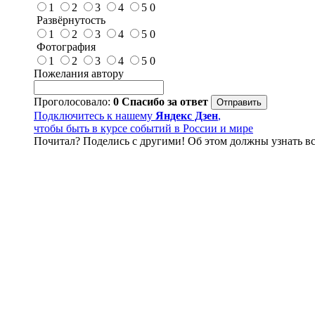
1
2
3
4
5
0
Развёрнутость
1
2
3
4
5
0
Фотография
1
2
3
4
5
0
Пожелания автору
Проголосовало:
0
Спасибо за ответ
Подключитесь к нашему
Яндекс Дзен
,
чтобы быть в курсе событий в России и мире
Почитал? Поделись с другими! Об этом должны узнать вс