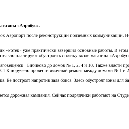
агазина «Аэробус».
ок Аэропорт после реконструкции подземных коммуникаций. Нек
ик «Ротек» уже практически завершил основные работы. В этом 
ительно планируют обустроить стоянку возле магазина «Аэробус
аговещенск - Бибиково до домов № 1, 2, 4 и 10. Также власти п
 ГСТК поручено провести ямочный ремонт между домами № 1 и 2
а. Её построят напротив зала бокса. Здесь обустроят зоны для б
жается дорожная кампания. Сейчас подрядчики работают на Студ