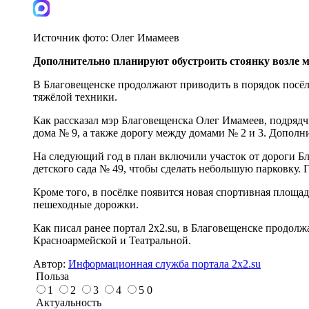
Источник фото:
Олег Имамеев
Дополнительно планируют обустроить стоянку возле м
В Благовещенске продолжают приводить в порядок посёл
тяжёлой техники.
Как рассказал мэр Благовещенска Олег Имамеев, подрядч
дома № 9, а также дорогу между домами № 2 и 3. Дополн
На следующий год в план включили участок от дороги Бл
детского сада № 49, чтобы сделать небольшую парковку.
Кроме того, в посёлке появится новая спортивная площадк
пешеходные дорожки.
Как писал ранее портал 2х2.su, в Благовещенске продол
Красноармейской и Театральной.
Автор:
Информационная служба портала 2x2.su
Польза
1
2
3
4
5
0
Актуальность