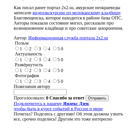
Как писал ранее портал 2х2.su, амурские неокраеведы
записали
видеоэкскурсию по молоканскому кладбищу
Благовещенска, которое находится в районе базы ОПС.
Авторы показали состояние могил, рассказали про
возникновение кладбище и про советские захоронения.
Автор:
Информационная служба портала 2x2.su
Польза
1
2
3
4
5
0
Актуальность
1
2
3
4
5
0
Развёрнутость
1
2
3
4
5
0
Фотография
1
2
3
4
5
0
Пожелания автору
Проголосовало:
0
Спасибо за ответ
Подключитесь к нашему
Яндекс Дзен
,
чтобы быть в курсе событий в России и мире
Почитал? Поделись с другими! Об этом должны узнать
все, срочно поделись! Другим это тоже интересно