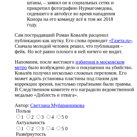
штаны, – заявил он в социальных сетях и
прикрепил фотографию Нурмагомедова,
сидевшего в автобусе во время нападения
Конора на его команду всё в том же 2018
году.
Сам пострадавший Роман Ковалёв расценил
публикацию как шутку. Его слова приводит
«Газета.ru»
.
Сначала молодой человек решил, что публикация –
фейк. Но всё равно плохого в ней ничего не видит.
Напомним, после жестокого
избиения в московском
метро
было возбуждено дело о покушении на убийство.
Ковалёв получил несколько сложных переломов. Его
может ждать установка пластины под глазом для
коррекции зрения, настолько серьёзными были травмы.
В Следственном комитете его наградили ведомственной
медалью «Доблесть и отвага».
Автор:
Светлана Мубаранникова
Польза
1
2
3
4
5
0
Актуальность
1
2
3
4
5
0
Развёрнутость