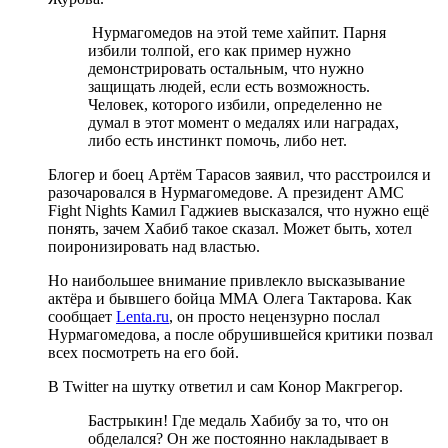
Нурмагомедов на этой теме хайпит. Парня
избили толпой, его как пример нужно
демонстрировать остальным, что нужно
защищать людей, если есть возможность.
Человек, которого избили, определенно не
думал в этот момент о медалях или наградах,
либо есть инстинкт помочь, либо нет.
Блогер и боец Артём Тарасов заявил, что расстроился и
разочаровался в Нурмагомедове. А президент AMC
Fight Nights Камил Гаджиев высказался, что нужно ещё
понять, зачем Хабиб такое сказал. Может быть, хотел
поиронизировать над властью.
Но наибольшее внимание привлекло высказывание
актёра и бывшего бойца ММА Олега Тактарова. Как
сообщает
Lenta.ru
, он просто нецензурно послал
Нурмагомедова, а после обрушившейся критики позвал
всех посмотреть на его бой.
В Twitter на шутку ответил и сам Конор Макгрегор.
Бастрыкин! Где медаль Хабибу за то, что он
обделался? Он же постоянно накладывает в