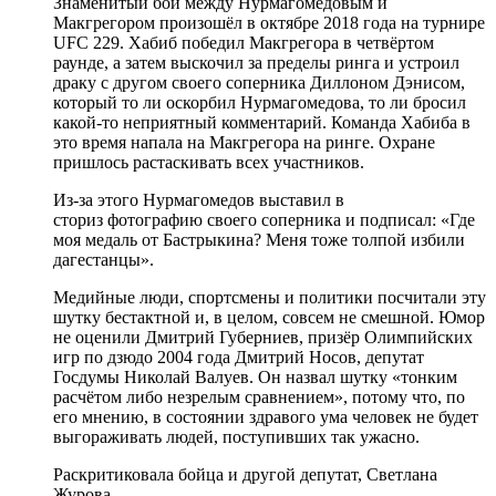
Знаменитый бой между Нурмагомедовым и
Макгрегором произошёл в октябре 2018 года на турнире
UFC 229. Хабиб победил Макгрегора в четвёртом
раунде, а затем выскочил за пределы ринга и устроил
драку с другом своего соперника Диллоном Дэнисом,
который то ли оскорбил Нурмагомедова, то ли бросил
какой-то неприятный комментарий. Команда Хабиба в
это время напала на Макгрегора на ринге. Охране
пришлось растаскивать всех участников.
Из-за этого Нурмагомедов выставил в
сториз фотографию своего соперника и подписал: «Где
моя медаль от Бастрыкина? Меня тоже толпой избили
дагестанцы».
Медийные люди, спортсмены и политики посчитали эту
шутку бестактной и, в целом, совсем не смешной. Юмор
не оценили Дмитрий Губерниев, призёр Олимпийских
игр по дзюдо 2004 года Дмитрий Носов, депутат
Госдумы Николай Валуев. Он назвал шутку «тонким
расчётом либо незрелым сравнением», потому что, по
его мнению, в состоянии здравого ума человек не будет
выгораживать людей, поступивших так ужасно.
Раскритиковала бойца и другой депутат, Светлана
Журова.