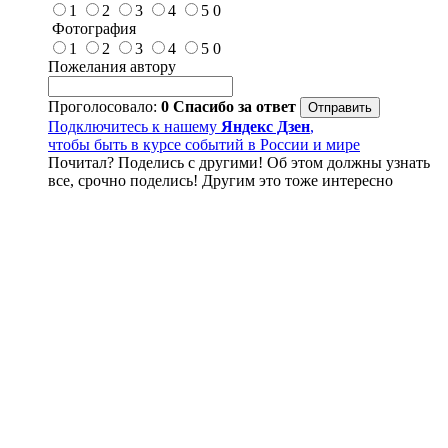
1
2
3
4
5
0
Фотография
1
2
3
4
5
0
Пожелания автору
Проголосовало:
0
Спасибо за ответ
Подключитесь к нашему
Яндекс Дзен
,
чтобы быть в курсе событий в России и мире
Почитал? Поделись с другими! Об этом должны узнать
все, срочно поделись! Другим это тоже интересно