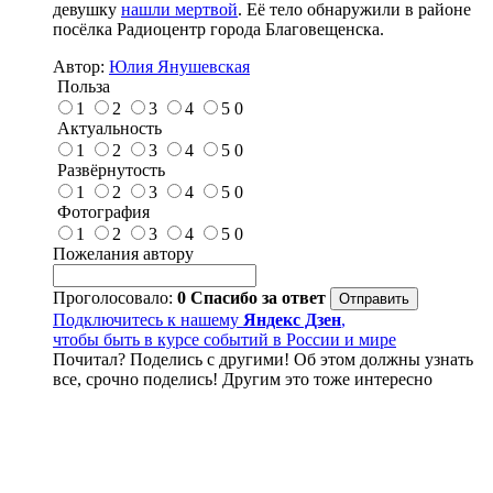
девушку
нашли мертвой
. Её тело обнаружили в районе
посёлка Радиоцентр города Благовещенска.
Автор:
Юлия Янушевская
Польза
1
2
3
4
5
0
Актуальность
1
2
3
4
5
0
Развёрнутость
1
2
3
4
5
0
Фотография
1
2
3
4
5
0
Пожелания автору
Проголосовало:
0
Спасибо за ответ
Подключитесь к нашему
Яндекс Дзен
,
чтобы быть в курсе событий в России и мире
Почитал? Поделись с другими! Об этом должны узнать
все, срочно поделись! Другим это тоже интересно