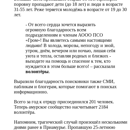
поровну пропадают дети (до 18 лет) и люди в возрасте
31-55 лет. Реже теряется молодёжь в возрасте от 19 до 30
лет.
- От всего сердца хочется выразить
огромную благодарность всем
подразделениям и членам АООО ПСО
«Гром»! Вы являетесь самыми настоящими
людьми! В холода, морозы, непогоду и зной,
утром, днём, вечером или ночью, лишая себя
уюта и тепла, оставляя родных и близких -
выходите на помощь и спасение к тем, кто
нуждается в этом больше всего! – рассказали
волонтёры
.
Выразили благодарность поисковики также СМИ,
пабликам и блогерам, которые помогают в поисках
информационно.
Всего за год к отряду присоединился 201 человек.
Теперь амурское сообщество насчитывает 2184
волонтёра.
Напомним, трагический случай произошёл несколькими
днями ранее в Приамурье. Пропавшую 25-летнюю