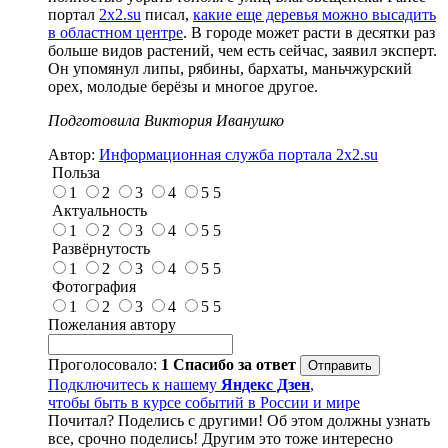
портал
2х2.su
писал,
какие еще деревья можно высадить
в областном центре
. В городе может расти в десятки раз
больше видов растений, чем есть сейчас, заявил эксперт.
Он упомянул липы, рябины, бархаты, маньчжурский
орех, молодые берёзы и многое другое.
Подготовила Виктория Иванушко
Автор:
Информационная служба портала 2x2.su
Польза
1
2
3
4
5
5
Актуальность
1
2
3
4
5
5
Развёрнутость
1
2
3
4
5
5
Фотография
1
2
3
4
5
5
Пожелания автору
Проголосовало:
1
Спасибо за ответ
Подключитесь к нашему
Яндекс Дзен
,
чтобы быть в курсе событий в России и мире
Почитал? Поделись с другими! Об этом должны узнать
все, срочно поделись! Другим это тоже интересно