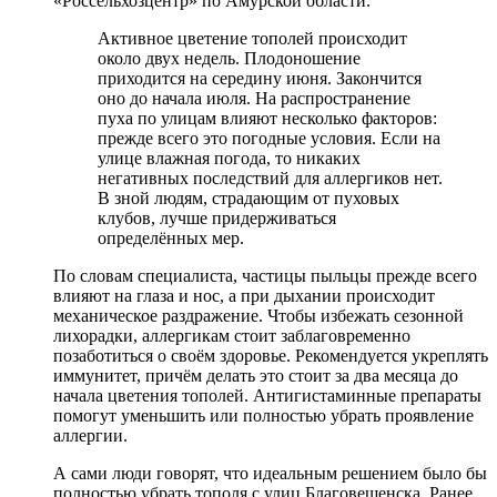
«Россельхозцентр» по Амурской области.
Активное цветение тополей происходит
около двух недель. Плодоношение
приходится на середину июня. Закончится
оно до начала июля. На распространение
пуха по улицам влияют несколько факторов:
прежде всего это погодные условия. Если на
улице влажная погода, то никаких
негативных последствий для аллергиков нет.
В зной людям, страдающим от пуховых
клубов, лучше придерживаться
определённых мер.
По словам специалиста, частицы пыльцы прежде всего
влияют на глаза и нос, а при дыхании происходит
механическое раздражение. Чтобы избежать сезонной
лихорадки, аллергикам стоит заблаговременно
позаботиться о своём здоровье. Рекомендуется укреплять
иммунитет, причём делать это стоит за два месяца до
начала цветения тополей. Антигистаминные препараты
помогут уменьшить или полностью убрать проявление
аллергии.
А сами люди говорят, что идеальным решением было бы
полностью убрать тополя с улиц Благовещенска. Ранее