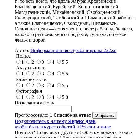
г., то есть всего, что вдоль Амура: Архаринский,
Благовещенский, Бурейский, Константиновский,
Магдагачинский, Михайловский, Свободненский,
Сковородинский, Тамбовский и Шимановский районы,
а также Благовещенск, Свободный, Шимановск.
Основные цели — естественно, рост: рабсилы, бизнеса,
валового регионального продукта, туризма, объёмов
жилья и дорог.
Автор:
Информационная служба портала 2x2.su
Польза
1
2
3
4
5
5
Актуальность
1
2
3
4
5
5
Развёрнутость
1
2
3
4
5
5
Фотография
1
2
3
4
5
0
Пожелания автору
Проголосовало:
1
Спасибо за ответ
Подключитесь к нашему
Яндекс Дзен
,
чтобы быть в курсе событий в России и мире
Почитал? Поделись с другими! Об этом должны узнать
все, срочно поделись! Другим это тоже интересно