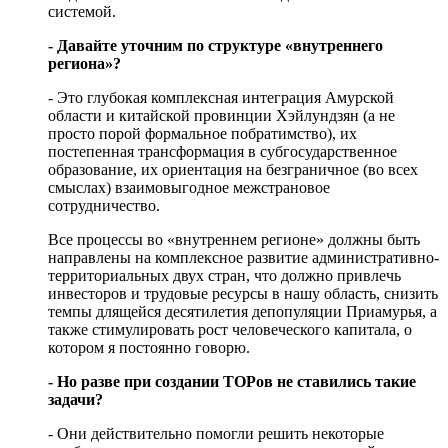
системой.
- Давайте уточним по структуре «внутреннего
региона»?
- Это глубокая комплексная интеграция Амурской
области и китайской провинции Хэйлундзян (а не
просто порой формальное побратимство), их
постепенная трансформация в субгосударственное
образование, их ориентация на безграничное (во всех
смыслах) взаимовыгодное межстрановое
сотрудничество.
Все процессы во «внутреннем регионе» должны быть
направлены на комплексное развитие административно-
территориальных двух стран, что должно привлечь
инвесторов и трудовые ресурсы в нашу область, снизить
темпы длящейся десятилетия депопуляции Приамурья, а
также стимулировать рост человеческого капитала, о
котором я постоянно говорю.
- Но разве при создании ТОРов не ставились такие
задачи?
- Они действительно помогли решить некоторые