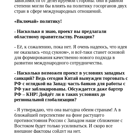
зависимости от делегируемой стороны: они в равной
степени могли бы влиять на политику госорганов двух
стран в сфере международных отношений.
«Включай» политику!
- Насколько я знаю, проект вы предлагали
областному правительству. Реакция?
- Её, к сожалению, пока нет. Я очень надеюсь, что идея
не оказалась «под сукном», и всё-таки станет основой
для формирования качественно нового подхода в
развитии международного сотрудничества.
- Насколько возможен проект в условиях западных
санкций? Ведь сегодня Китай вынужден торговать с
РФ с оглядкой на Запад: часть банков для работы с
РФ уже заблокированы. Обсуждается даже бартер
РФ – КНР! Дойдёт ли в таких условиях до
региональной глобализации?
- Я утверждаю, что она выгодна обеим странам! А в
ближайшей перспективе на фоне растущего
противостояния России с Западом наше сближение с
Востоком будет только усиливаться. И скоро все
внешние факторы сойдут на нет.