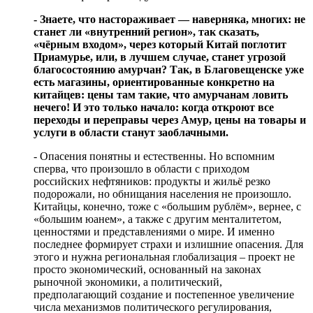
- Знаете, что настораживает — наверняка, многих: не
станет ли «внутренний регион», так сказать,
«чёрным входом», через который Китай поглотит
Приамурье, или, в лучшем случае, станет угрозой
благосостоянию амурчан? Так, в Благовещенске уже
есть магазины, ориентированные конкретно на
китайцев: цены там такие, что амурчанам ловить
нечего! И это только начало: когда откроют все
переходы и переправы через Амур, цены на товары и
услуги в области станут заоблачными.
- Опасения понятны и естественны. Но вспомним
сперва, что произошло в области с приходом
российских нефтяников: продукты и жильё резко
подорожали, но обнищания населения не произошло.
Китайцы, конечно, тоже с «большим рублём», вернее, с
«большим юанем», а также с другим менталитетом,
ценностями и представлениями о мире. И именно
последнее формирует страхи и излишние опасения. Для
этого и нужна региональная глобализация – проект не
просто экономический, основанный на законах
рыночной экономики, а политический,
предполагающий создание и постепенное увеличение
числа механизмов политического регулирования,