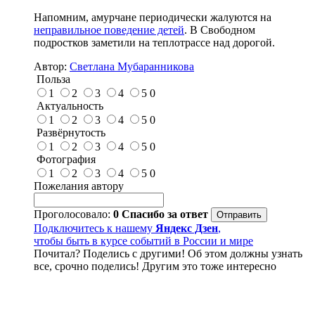
Напомним, амурчане периодически жалуются на
неправильное поведение детей
. В Свободном
подростков заметили на теплотрассе над дорогой.
Автор:
Светлана Мубаранникова
Польза
1
2
3
4
5
0
Актуальность
1
2
3
4
5
0
Развёрнутость
1
2
3
4
5
0
Фотография
1
2
3
4
5
0
Пожелания автору
Проголосовало:
0
Спасибо за ответ
Подключитесь к нашему
Яндекс Дзен
,
чтобы быть в курсе событий в России и мире
Почитал? Поделись с другими! Об этом должны узнать
все, срочно поделись! Другим это тоже интересно