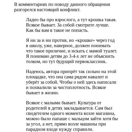
В комментариях по поводу данного обращения
разгорелся настоящий конфликт.
Ладно бы про взрослого, а тут крошка такая.
Всякое бывает. За собой смотрите лучше.
Как бы вам в такое не попасть.
Я ни за и ни против, но «крошке» через год
в школу, уже, наверное, должен понимать
что такое приличие, и искать с мамой туалет.
Я понимаю детям до 3-4-х лет не объяснить
толком, но тут будущий первоклассник.
Надеюсь, автора припрёт так сильно на этой
площадке, что она сама рядом навалит и
уберёт за собой. Чтобы о ней здесь написали
и похвалили за чистоплотность. Всякое
бывает в жизни.
Всякое с малыми бывает. Культура от
родителей в детях закладывается. Сам был
свидетелем одного момента возле магазина,
можно было папаше с мальцом зайти хотя бы
за угол, а нет, прямо возле машины при
парадном входе нужду справили.