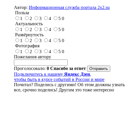
Автор:
Информационная служба портала 2x2.su
Польза
1
2
3
4
5
0
Актуальность
1
2
3
4
5
0
Развёрнутость
1
2
3
4
5
0
Фотография
1
2
3
4
5
0
Пожелания автору
Проголосовало:
0
Спасибо за ответ
Подключитесь к нашему
Яндекс Дзен
,
чтобы быть в курсе событий в России и мире
Почитал? Поделись с другими! Об этом должны узнать
все, срочно поделись! Другим это тоже интересно