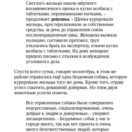
Светлого жильцы нашли мёртвого
восьмимесячного щенка и куски колбасы с
таблетками, перевязанными нитками, -
продолжает
девушка
. - Щенка курировали
жильцы, простерилизовали за собственные
средства, за день до отравления сняли
послеоперационные швы. Женщина вызвала
полицию, составили протокол, труп
отказались брать на экспертизу, изъяли куски
колбасы с таблетками. На днях женщине
пришло письмо с отказом в возбуждении
уголовного дела.
Спустя всего сутки, говорят волонтёры, в этом же
районе отравилась ещё одна бездомная собака, которую
курировали жильцы того же дома. Кроме того, отраву
успел схватить домашний доберман. Но этим двум
животным успели помочь.
Все отравленные собаки были совершенно
неагрессивные, социализированные, очень
добрые к людям и доверчивые, - уверяют
зоозащитники. - Бездомных собак у нас в
городе много, так как нет приюта и очень
много безответственных людей, которые