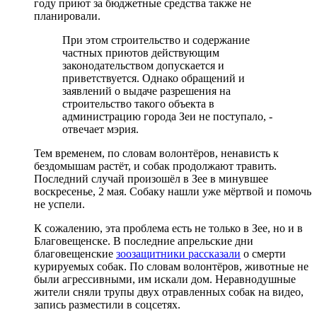
году приют за бюджетные средства также не
планировали.
При этом строительство и содержание
частных приютов действующим
законодательством допускается и
приветствуется. Однако обращений и
заявлений о выдаче разрешения на
строительство такого объекта в
администрацию города Зеи не поступало, -
отвечает мэрия.
Тем временем, по словам волонтёров, ненависть к
бездомышам растёт, и собак продолжают травить.
Последний случай произошёл в Зее в минувшее
воскресенье, 2 мая. Собаку нашли уже мёртвой и помочь
не успели.
К сожалению, эта проблема есть не только в Зее, но и в
Благовещенске. В последние апрельские дни
благовещенские
зоозащитники рассказали
о смерти
курируемых собак. По словам волонтёров, животные не
были агрессивными, им искали дом. Неравнодушные
жители сняли трупы двух отравленных собак на видео,
запись разместили в соцсетях.