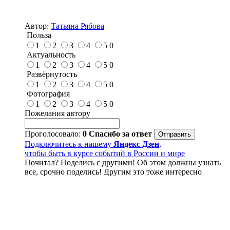
Автор:
Татьяна Рябова
Польза
1
2
3
4
5
0
Актуальность
1
2
3
4
5
0
Развёрнутость
1
2
3
4
5
0
Фотография
1
2
3
4
5
0
Пожелания автору
Проголосовало:
0
Спасибо за ответ
Подключитесь к нашему
Яндекс Дзен
,
чтобы быть в курсе событий в России и мире
Почитал? Поделись с другими! Об этом должны узнать
все, срочно поделись! Другим это тоже интересно