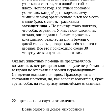
участков и сказала, что одной из собак
плохо. Четыре года я за этими собаками
ухаживаю, каждый день кормлю, лечу, в
зимний период организовываю тёплое место
в виде будок с сеном, - рассказала
зоозащитница
. - По приезде стало понятно,
что собак отравили. У них текли слюни, их
шатало, они падали и бились в ужасных
конвульсиях, резко вставали и бежали с
дикой скоростью, повреждая себя о коряги и
деревья. Всё это происходило около 30
минут у меня и дачников на глазах.
Оказать животным помощь не представлялось
возможным, ветеринарная клиника уже не работала, а
ветврачи не отвечали на звонки неравнодушных.
Свидетели вызвали полицию. Правоохранители
составили протокол, но, как говорят волонтёры, брать
трупы собак на экспертизу полицейские отказались.
22 апреля - снова случай отравления.
Возле одного из домов микрорайона