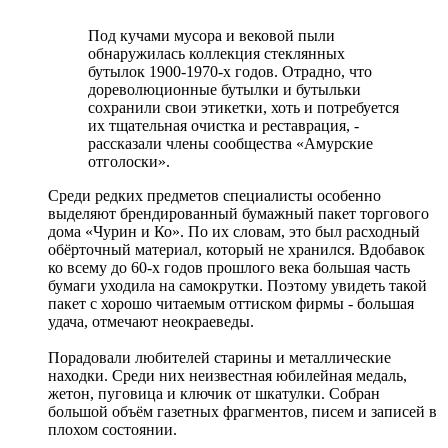
Под кучами мусора и вековой пыли
обнаружилась коллекция стеклянных
бутылок 1900-1970-х годов. Отрадно, что
дореволюционные бутылки и бутыльки
сохранили свои этикетки, хоть и потребуется
их тщательная очистка и реставрация, -
рассказали члены сообщества «Амурские
отголоски».
Среди редких предметов специалисты особенно
выделяют брендированный бумажный пакет торгового
дома «Чурин и Ко». По их словам, это был расходный
обёрточный материал, который не хранился. Вдобавок
ко всему до 60-х годов прошлого века большая часть
бумаги уходила на самокрутки. Поэтому увидеть такой
пакет с хорошо читаемым оттиском фирмы - большая
удача, отмечают неокраеведы.
Порадовали любителей старины и металлические
находки. Среди них неизвестная юбилейная медаль,
жетон, пуговица и ключик от шкатулки. Собран
большой объём газетных фрагментов, писем и записей в
плохом состоянии.