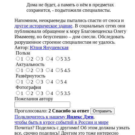
Дома не будет, а память о нём в предметах
сохранится, - подытожили специалисты.
Напомним, неокраеведы пытались спасти от сноса и
другое историческое здание
. В социальных сетях они
публиковали обращение к мэру Благовещенска Олегу
Имамееву, но безуспешно – дом снесли. Обследовать
разрушенное строение специалистам не удалось.
Автор:
Юлия Янушевская
Польза
1
2
3
4
5
3.5
Актуальность
1
2
3
4
5
4.5
Развёрнутость
1
2
3
4
5
4
Фотография
1
2
3
4
5
3.5
Пожелания автору
Проголосовало:
2
Спасибо за ответ
Подключитесь к нашему
Яндекс Дзен
,
чтобы быть в курсе событий в России и мире
Почитал? Поделись с другими! Об этом должны узнать
все, срочно поделись! Другим это тоже интересно