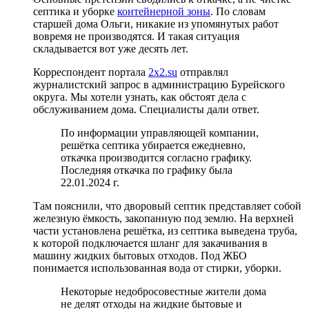
септика и уборке
контейнерной зоны
. По словам
старшей дома Ольги, никакие из упомянутых работ
вовремя не производятся. И такая ситуация
складывается вот уже десять лет.
Корреспондент портала
2х2.su
отправлял
журналистский запрос в администрацию Бурейского
округа. Мы хотели узнать, как обстоят дела с
обслуживанием дома. Специалисты дали ответ.
По информации управляющей компании,
решётка септика убирается ежедневно,
откачка производится согласно графику.
Последняя откачка по графику была
22.01.2024 г.
Там пояснили, что дворовый септик представляет собой
железную ёмкость, закопанную под землю. На верхней
части установлена решётка, из септика выведена труба,
к которой подключается шланг для закачивания в
машину жидких бытовых отходов. Под ЖБО
понимается использованная вода от стирки, уборки.
Некоторые недобросовестные жители дома
не делят отходы на жидкие бытовые и