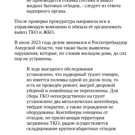
не производится откачка септика и вывоз
жидких бытовых отходов, - следует из ответа
надзорного органа.
После проверки прокуратура направила иск в
управляющую компанию и обязала её организовать
вывоз ТКО и ЖБО.
В июле 2023 года делом занимался и Роспотребнадзор
Амурской области, там также были выявлены
нарушения, которые, по словам жильцом дома, до сих
пор не устранены.
В ходе выездного обследования
установлено, что надворный туалет очищен,
но имеется поломка одной из досок пола, то
есть не проведён ремонт, выгреб дворовой
уборной и помойница не переполнены. Для
сбора ТКО непосредственно на грунт
установлено два металлических контейнера,
твёрдое покрытие, а также ограждения не
оборудованы. Контейнеры очищены от
отходов, но прилегающая территория
загрязнена ТКО, рядом осуществляется
складирование крупногабаритных отходов.