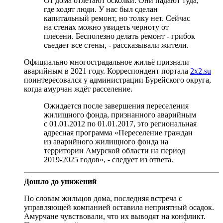
От дома отлетают осколки. Они падают туда,
где ходят люди. У нас был сделан
капитальный ремонт, но толку нет. Сейчас
на стенах можно увидеть черноту от
плесени. Бесполезно делать ремонт - грибок
съедает все стены, - рассказывали жители.
Официально многострадальное жильё признали
аварийным в 2021 году. Корреспондент портала
2х2.su
поинтересовался у администрации Бурейского округа,
когда амурчан ждёт расселение.
Ожидается после завершения переселения
жилищного фонда, признанного аварийным
с 01.01.2012 по 01.01.2017, это региональная
адресная программа «Переселение граждан
из аварийного жилищного фонда на
территории Амурской области на период
2019-2025 годов», - следует из ответа.
Дошло до унижений
По словам жильцов дома, последняя встреча с
управляющей компанией оставила неприятный осадок.
Амурчане чувствовали, что их выводят на конфликт.