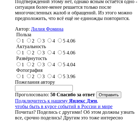
Подтверждений этому нет, однако ясным остаётся одно -
ситуация более-менее решается только после
многочисленных жалоб и обращений. Из этого можно
предположить, что всё ещё не единожды повторится.
Автор:
Лилия Фомина
Польза
1
2
3
4
5
4.06
Актуальность
1
2
3
4
5
4.06
Развёрнутость
1
2
3
4
5
4.04
Фотография
1
2
3
4
5
3.96
Пожелания автору
Проголосовало:
50
Спасибо за ответ
Подключитесь к нашему
Яндекс Дзен
,
чтобы быть в курсе событий в России и мире
Почитал? Поделись с другими! Об этом должны узнать
все, срочно поделись! Другим это тоже интересно