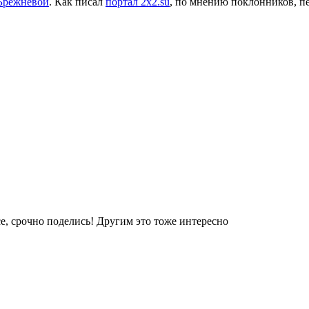
Брежневой
. Как писал
портал 2x2.su
, по мнению поклонников, пе
е, срочно поделись! Другим это тоже интересно