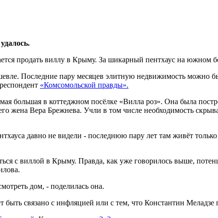
удалось.
ется продать виллу в Крыму. За шикарный пентхаус на южном б
ешевле. Последние пару месяцев элитную недвижимость можно бы
орреспондент
«Комсомольской правды».
ая большая в коттеджном посёлке «Вилла роз». Она была постро
го жена Вера Брежнева. Учли в том числе необходимость скрыва
нтхауса давно не видели - последнюю пару лет там живёт тольк
ься с виллой в Крыму. Правда, как уже говорилось выше, поте
илова.
мотреть дом, - поделилась она.
быть связано с инфляцией или с тем, что Константин Меладзе п