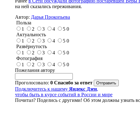
Ранее
в Сети обсуждали фотографию постаревшей Веры 
на ней сказались переживания.
Автор:
Дарья Прокопьева
Польза
1
2
3
4
5
0
Актуальность
1
2
3
4
5
0
Развёрнутость
1
2
3
4
5
0
Фотография
1
2
3
4
5
0
Пожелания автору
Проголосовало:
0
Спасибо за ответ
Подключитесь к нашему
Яндекс Дзен
,
чтобы быть в курсе событий в России и мире
Почитал? Поделись с другими! Об этом должны узнать вс