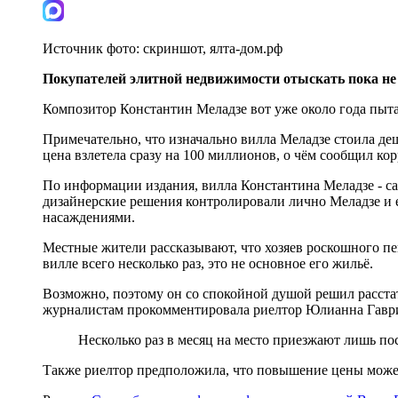
Источник фото:
скриншот, ялта-дом.рф
Покупателей элитной недвижимости отыскать пока не 
Композитор Константин Меладзе вот уже около года пыта
Примечательно, что изначально вилла Меладзе стоила д
цена взлетела сразу на 100 миллионов, о чём сообщил к
По информации издания, вилла Константина Меладзе - сам
дизайнерские решения контролировали лично Меладзе и е
насаждениями.
Местные жители рассказывают, что хозяев роскошного пе
вилле всего несколько раз, это не основное его жильё.
Возможно, поэтому он со спокойной душой решил расстат
журналистам прокомментировала риелтор Юлианна Гавр
Несколько раз в месяц на место приезжают лишь пос
Также риелтор предположила, что повышение цены может 