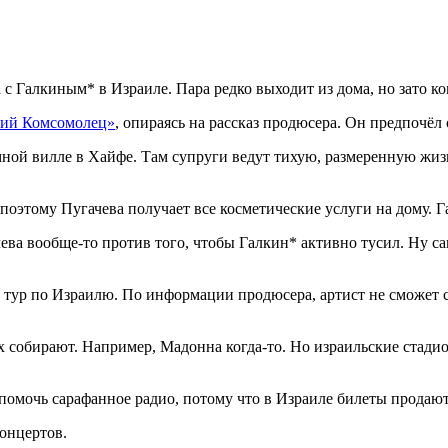
с Галкиным* в Израиле. Пара редко выходит из дома, но зато ко
кий Комсомолец»
, опираясь на рассказ продюсера. Он предпочёл
мной вилле в Хайфе. Там супруги ведут тихую, размеренную жиз
, поэтому Пугачева получает все косметические услуги на дому.
чева вообще-то против того, чтобы Галкин* активно тусил. Ну с
 тур по Израилю. По информации продюсера, артист не сможет с
х собирают. Например, Мадонна когда-то. Но израильские стадио
помочь сарафанное радио, потому что в Израиле билеты продают
концертов.