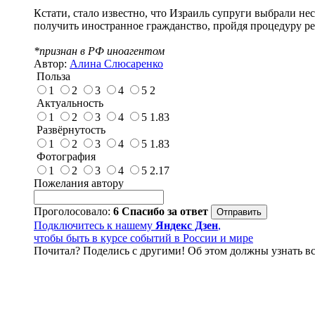
Кстати, стало известно, что Израиль супруги выбрали не
получить иностранное гражданство, пройдя процедуру р
*признан в РФ иноагентом
Автор:
Алина Слюсаренко
Польза
1
2
3
4
5
2
Актуальность
1
2
3
4
5
1.83
Развёрнутость
1
2
3
4
5
1.83
Фотография
1
2
3
4
5
2.17
Пожелания автору
Проголосовало:
6
Спасибо за ответ
Подключитесь к нашему
Яндекс Дзен
,
чтобы быть в курсе событий в России и мире
Почитал? Поделись с другими! Об этом должны узнать вс