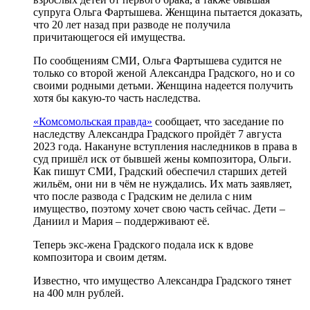
супруга Ольга Фартышева. Женщина пытается доказать,
что 20 лет назад при разводе не получила
причитающегося ей имущества.
По сообщениям СМИ, Ольга Фартышева судится не
только со второй женой Александра Градского, но и со
своими родными детьми. Женщина надеется получить
хотя бы какую-то часть наследства.
«Комсомольская правда»
сообщает, что заседание по
наследству Александра Градского пройдёт 7 августа
2023 года. Накануне вступления наследников в права в
суд пришёл иск от бывшей жены композитора, Ольги.
Как пишут СМИ, Градский обеспечил старших детей
жильём, они ни в чём не нуждались. Их мать заявляет,
что после развода с Градским не делила с ним
имущество, поэтому хочет свою часть сейчас. Дети –
Даниил и Мария – поддерживают её.
Теперь экс-жена Градского подала иск к вдове
композитора и своим детям.
Известно, что имущество Александра Градского тянет
на 400 млн рублей.