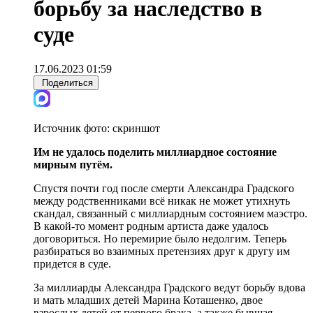
борьбу за наследство в
суде
17.06.2023 01:59
Поделиться
Источник фото:
скриншот
Им не удалось поделить миллиардное состояние
мирным путём.
Спустя почти год после смерти Александра Градского
между родственниками всё никак не может утихнуть
скандал, связанный с миллиардным состоянием маэстро.
В какой-то момент родным артиста даже удалось
договориться. Но перемирие было недолгим. Теперь
разбираться во взаимных претензиях друг к другу им
придется в суде.
За миллиарды Александра Градского ведут борьбу вдова
и мать младших детей Марина Коташенко, двое
взрослых детей от первого брака, а также бывшая