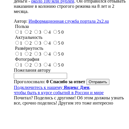
деньги -
около 100 млн рублей
. Он отправился отбывать
наказание в колонию строгого режима на 8 лет и 2
месяца.
Автор:
Информационная служба портала 2x2.su
Польза
1
2
3
4
5
0
Актуальность
1
2
3
4
5
0
Развёрнутость
1
2
3
4
5
0
Фотография
1
2
3
4
5
0
Пожелания автору
Проголосовало:
0
Спасибо за ответ
Подключитесь к нашему
Яндекс Дзен
,
чтобы быть в курсе событий в России и мире
Почитал? Поделись с другими! Об этом должны узнать
все, срочно поделись! Другим это тоже интересно