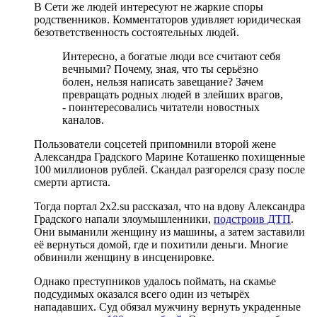
В Сети же людей интересуют не жаркие споры
родственников. Комментаторов удивляет юридическая
безответственность состоятельных людей.
Интересно, а богатые люди все считают себя
вечными? Почему, зная, что ты серьёзно
болен, нельзя написать завещание? Зачем
превращать родных людей в злейших врагов,
- поинтересовались читатели новостных
каналов.
Пользователи соцсетей припомнили второй жене
Александра Градского Марине Коташенко похищенные
100 миллионов рублей. Скандал разгорелся сразу после
смерти артиста.
Тогда портал 2x2.su рассказал, что на вдову Александра
Градского напали злоумышленники,
подстроив ДТП
.
Они выманили женщину из машины, а затем заставили
её вернуться домой, где и похитили деньги. Многие
обвинили женщину в инсценировке.
Однако преступников удалось поймать, на скамье
подсудимых оказался всего один из четырёх
нападавших. Суд обязал мужчину вернуть украденные