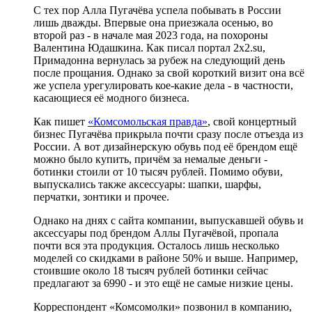
С тех пор Алла Пугачёва успела побывать в России
лишь дважды. Впервые она приезжала осенью, во
второй раз - в начале мая 2023 года, на похороны
Валентина Юдашкина. Как писал портал 2x2.su,
Примадонна вернулась за рубеж на следующий день
после прощания. Однако за свой короткий визит она всё
же успела урегулировать кое-какие дела - в частности,
касающиеся её модного бизнеса.
Как пишет
«Комсомольская правда»
, свой концертный
бизнес Пугачёва прикрыла почти сразу после отъезда из
России. А вот дизайнерскую обувь под её брендом ещё
можно было купить, причём за немалые деньги -
ботинки стоили от 10 тысяч рублей. Помимо обуви,
выпускались также аксессуары: шапки, шарфы,
перчатки, зонтики и прочее.
Однако на днях с сайта компании, выпускавшей обувь и
аксессуары под брендом Аллы Пугачёвой, пропала
почти вся эта продукция. Осталось лишь несколько
моделей со скидками в районе 50% и выше. Например,
стоившие около 18 тысяч рублей ботинки сейчас
предлагают за 6990 - и это ещё не самые низкие цены.
Корреспондент «Комсомолки» позвонил в компанию,