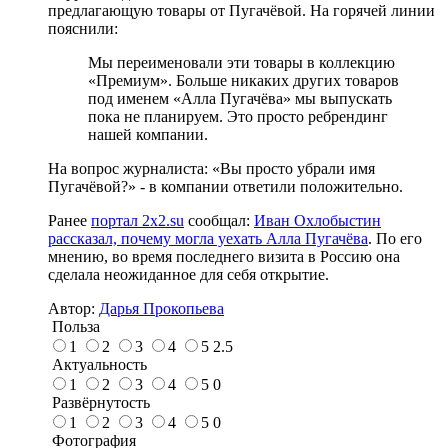
предлагающую товары от Пугачёвой. На горячей линии
пояснили:
Мы переименовали эти товары в коллекцию
«Премиум». Больше никаких других товаров
под именем «Алла Пугачёва» мы выпускать
пока не планируем. Это просто ребрендинг
нашей компании.
На вопрос журналиста: «Вы просто убрали имя
Пугачёвой?» - в компании ответили положительно.
Ранее
портал 2x2.su
сообщал:
Иван Охлобыстин
рассказал, почему могла уехать Алла Пугачёва
. По его
мнению, во время последнего визита в Россию она
сделала неожиданное для себя открытие.
Автор:
Дарья Прокопьева
Польза
1
2
3
4
5
2.5
Актуальность
1
2
3
4
5
0
Развёрнутость
1
2
3
4
5
0
Фотография