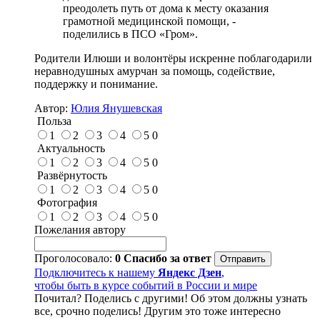
преодолеть путь от дома к месту оказания
грамотной медицинской помощи, -
поделились в ПСО «Гром».
Родители Илюши и волонтёры искренне поблагодарили
неравнодушных амурчан за помощь, содействие,
поддержку и понимание.
Автор:
Юлия Янушевская
Польза
1
2
3
4
5
0
Актуальность
1
2
3
4
5
0
Развёрнутость
1
2
3
4
5
0
Фотография
1
2
3
4
5
0
Пожелания автору
Проголосовало:
0
Спасибо за ответ
Подключитесь к нашему
Яндекс Дзен
,
чтобы быть в курсе событий в России и мире
Почитал? Поделись с другими! Об этом должны узнать
все, срочно поделись! Другим это тоже интересно