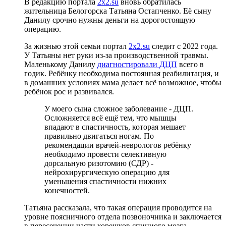
В редакцию портала
2х2.su
вновь обратилась
жительница Белогорска Татьяна Остапченко. Её сыну
Данилу срочно нужны деньги на дорогостоящую
операцию.
За жизнью этой семьи портал
2x2.su
следит с 2022 года.
У Татьяны нет руки из-за производственной травмы.
Маленькому Данилу
диагностировали ДЦП
всего в
годик. Ребёнку необходима постоянная реабилитация, и
в домашних условиях мама делает всё возможное, чтобы
ребёнок рос и развивался.
У моего сына сложное заболевание - ДЦП.
Осложняется всё ещё тем, что мышцы
впадают в спастичность, которая мешает
правильно двигаться ногам. По
рекомендации врачей-неврологов ребёнку
необходимо провести селективную
дорсальную ризотомию (СДР) -
нейрохирургическую операцию для
уменьшения спастичности нижних
конечностей.
Татьяна рассказала, что такая операция проводится на
уровне поясничного отдела позвоночника и заключается
в пересечении части корешков спинного мозга,