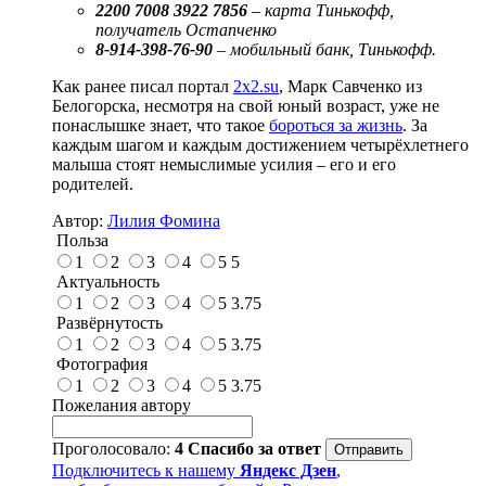
2200 7008 3922 7856
– карта Тинькофф,
получатель Остапченко
8-914-398-76-90
– мобильный банк, Тинькофф.
Как ранее писал портал
2х2.su
, Марк Савченко из
Белогорска, несмотря на свой юный возраст, уже не
понаслышке знает, что такое
бороться за жизнь
. За
каждым шагом и каждым достижением четырёхлетнего
малыша стоят немыслимые усилия – его и его
родителей.
Автор:
Лилия Фомина
Польза
1
2
3
4
5
5
Актуальность
1
2
3
4
5
3.75
Развёрнутость
1
2
3
4
5
3.75
Фотография
1
2
3
4
5
3.75
Пожелания автору
Проголосовало:
4
Спасибо за ответ
Подключитесь к нашему
Яндекс Дзен
,