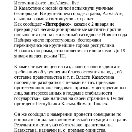
Источник фото:
t.me/s/nexta_live
В Казахстане с новой силой вспыхнули уличные
беспорядки. В крупнейшем городе страны, Алма-Ате,
слышны взрывы светошумовых гранат.
Как сообщает
«Интерфакс»
, казахи с 2 января не
прекращают несанкционированные митинги против
повышения цен на сжиженный газ вдвое с Нового года.
Набирая число протестующих, беспорядки
перекинулись на крупнейшие города республики.
Начались погромы, столкновения с силовиками. До 19
января введен режим ЧП.
Кроме снижения цен на газ, люди начали выдвигать
требования об улучшении благосостояния народа, об
отставке правительства и т. п. Власти Казахстана
пообещали разобраться с ценами на газ, призывая
протестующих «не следовать призывам деструктивных
лиц, заинтересованных в подрыве стабильности
государства», как написал на своей странице в Twitter
президент Республики Касым-Жомарт Токаев.
Он же сообщил о намерении провести совещание по
вопросам социально-экономической ситуации в стране.
Результатом стал указ об отставке правительства
Казахстана, назначен и. о. премьер-министра.