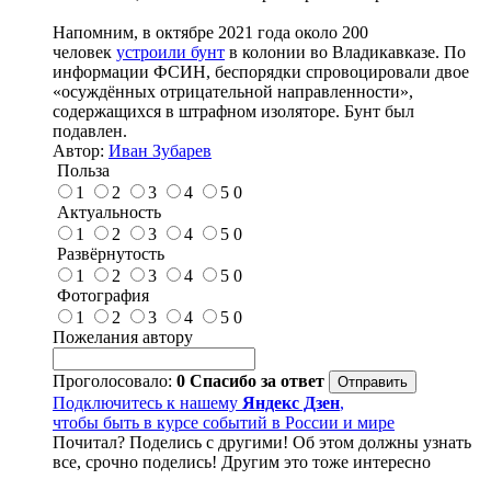
Напомним, в октябре 2021 года около 200
человек
устроили бунт
в колонии во Владикавказе. По
информации ФСИН, беспорядки спровоцировали двое
«осуждённых отрицательной направленности»,
содержащихся в штрафном изоляторе. Бунт был
подавлен.
Автор:
Иван Зубарев
Польза
1
2
3
4
5
0
Актуальность
1
2
3
4
5
0
Развёрнутость
1
2
3
4
5
0
Фотография
1
2
3
4
5
0
Пожелания автору
Проголосовало:
0
Спасибо за ответ
Подключитесь к нашему
Яндекс Дзен
,
чтобы быть в курсе событий в России и мире
Почитал? Поделись с другими! Об этом должны узнать
все, срочно поделись! Другим это тоже интересно