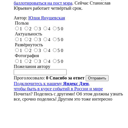
баллотироваться на пост мэра
. Сейчас Станислав
Юрьевич работает четвёртый срок.
Автор:
Юлия Янушевская
Польза
1
2
3
4
5
0
Актуальность
1
2
3
4
5
0
Развёрнутость
1
2
3
4
5
0
Фотография
1
2
3
4
5
0
Пожелания автору
Проголосовало:
0
Спасибо за ответ
Подключитесь к нашему
Яндекс Дзен
,
чтобы быть в курсе событий в России и мире
Почитал? Поделись с другими! Об этом должны узнать
все, срочно поделись! Другим это тоже интересно