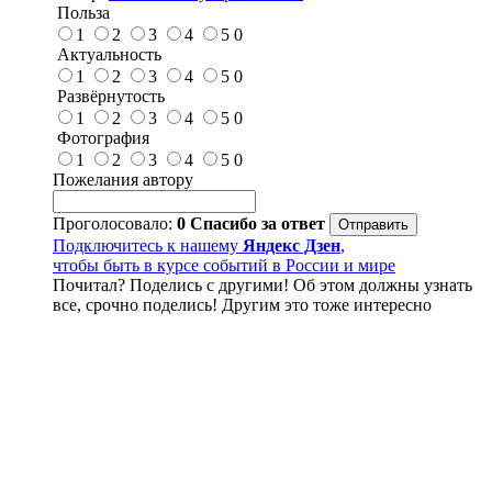
Польза
1
2
3
4
5
0
Актуальность
1
2
3
4
5
0
Развёрнутость
1
2
3
4
5
0
Фотография
1
2
3
4
5
0
Пожелания автору
Проголосовало:
0
Спасибо за ответ
Подключитесь к нашему
Яндекс Дзен
,
чтобы быть в курсе событий в России и мире
Почитал? Поделись с другими! Об этом должны узнать
все, срочно поделись! Другим это тоже интересно