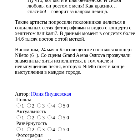
Ну что, вот мы и в Благовещенске. И снова
любовь, он ростом с меня! Как красиво…
спасибо! – говорит за кадром певица.
Также артисты попросили поклонников делиться в
социальных сетях фотографиями и видео с концерта с
хештегом #artikasti7. В данный момент в соцсетях более
14,6 тысяч постов с этой меткой.
Напомним, 24 мая в Благовещенске состоялся концерт
Niletto (6+). Со сцены Grand Arena Ostrova прозвучали
знаменитые хиты исполнителя, в том числе и
невыпущенная песня, которую Niletto поёт в конце
выступления в каждом городе.
Автор:
Юлия Янушевская
Польза
1
2
3
4
5
0
Актуальность
1
2
3
4
5
0
Развёрнутость
1
2
3
4
5
0
Фотография