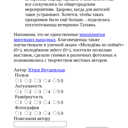
все соскучились по общегородским
мероприятиям. Здорово, когда для жителей
такое устраивают. Хочется, чтобы таких
праздников было ещё больше, - поделилась
посетительница вечеринки Татьяна.
Напомним, это не единственные
мероприятия
минувших выходных
. Благовещенцы также
поучаствовали в уличной акции «Молодёжь не поймёт»
(0+), молодёжном забеге (0+), посетили несколько
выставок, сделали снимки в различных фотозонах и
познакомились с творчеством местных авторов.
Автор:
Юлия Янушевская
Польза
1
2
3
4
5
0
Актуальность
1
2
3
4
5
0
Развёрнутость
1
2
3
4
5
0
Фотография
1
2
3
4
5
0
Пожелания автору