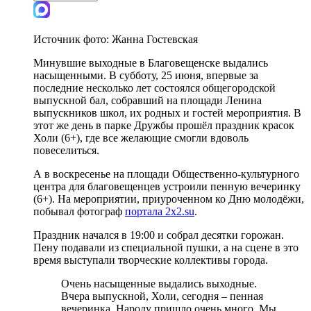
Источник фото:
Жанна Гостевская
Минувшие выходные в Благовещенске выдались
насыщенными. В субботу, 25 июня, впервые за
последние несколько лет состоялся общегородской
выпускной бал, собравший на площади Ленина
выпускников школ, их родных и гостей мероприятия. В
этот же день в парке Дружбы прошёл праздник красок
Холи (6+), где все желающие смогли вдоволь
повеселиться.
А в воскресенье на площади Общественно-культурного
центра для благовещенцев устроили пенную вечеринку
(6+). На мероприятии, приуроченном ко Дню молодёжи,
побывал фотограф
портала 2x2.su
.
Праздник начался в 19:00 и собрал десятки горожан.
Пену подавали из специальной пушки, а на сцене в это
время выступали творческие коллективы города.
Очень насыщенные выдались выходные.
Вчера выпускной, Холи, сегодня – пенная
вечеринка. Народу пришло очень много. Мы