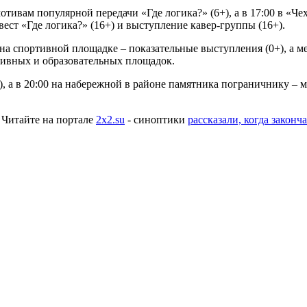
отивам популярной передачи «Где логика?» (6+), а в 17:00 в «Ч
вест «Где логика?» (16+) и выступление кавер-группы (16+).
 на спортивной площадке – показательные выступления (0+), а
тивных и образовательных площадок.
), а в 20:00 на набережной в районе памятника пограничнику – 
 Читайте на портале
2x2.su
- синоптики
рассказали, когда законч