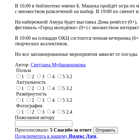
В 16:00 в библиотеке имени Б. Машука пройдёт игра по м
с множеством развлечений на выбор. В 19:00 их сменит к
На набережной Амура будет выставка Дома ремёсел (0+),
фестиваль «Город молодёжи» (0+) с множеством интерак
В 19:00 на площади ОКЦ состоится пенная вечеринка (6+
творческих коллективов.
Но все запланированные мероприятия зависят от погоды.
Автор:
Светлана Мубаранникова
Польза
1
2
3
4
5
3.2
Актуальность
1
2
3
4
5
3.2
Развёрнутость
1
2
3
4
5
3.2
Фотография
1
2
3
4
5
2.4
Пожелания автору
Проголосовало:
5
Спасибо за ответ
Подключитесь к нашему
Яндекс Дзен
,