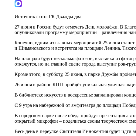
Источник фото:
ГК Дважды два
27 июня в России будут отмечать День молодёжи. В Бла
опубликовали программу мероприятий – развлечения найд
Конечно, одним из главных мероприятий 25 июня станет
и Шимановского и встретятся на площади Ленина. Такого
На площади будут несколько фотозон, выставка из фотог
откажутся, но на главной сцене города выступит рок-гру
Кроме этого, в субботу, 25 июня, в парке Дружбы пройдёт
26 июня в районе КПП пройдёт уникальная уличная акция 
В библиотеке искусств в воскресенье запланирован конце
С 9 утра на набережной от амфитеатра до площади Побе
В городском парке после обеда пройдут презентация авт
открытый микрофон – поделиться своим творчеством с
Весь день в переулке Святителя Иннокентия будет идти а