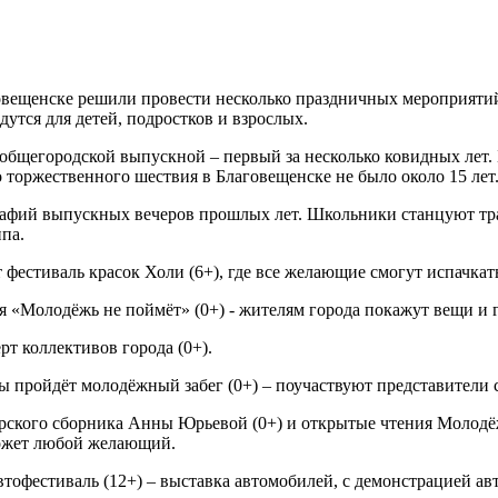
говещенске решили провести несколько праздничных мероприяти
утся для детей, подростков и взрослых.
 общегородской выпускной – первый за несколько ковидных лет
 торжественного шествия в Благовещенске не было около 15 лет
рафий выпускных вечеров прошлых лет. Школьники станцуют тра
ппа.
 фестиваль красок Холи (6+), где все желающие смогут испачкать
«Молодёжь не поймёт» (0+) - жителям города покажут вещи и гад
рт коллективов города (0+).
ды пройдёт молодёжный забег (0+) – поучаствуют представители
орского сборника Анны Юрьевой (0+) и открытые чтения Молодёж
может любой желающий.
втофестиваль (12+) – выставка автомобилей, с демонстрацией ав