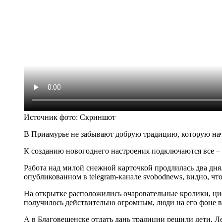
Источник фото:
Скриншот
В Приамурье не забывают добрую традицию, которую нач
К созданию новогоднего настроения подключаются все – и
Работа над милой снежной карточкой продлилась два дня
опубликованном в telegram-канале svobodnews, видно, чт
На открытке расположились очаровательные кролики, циф
получилось действительно огромным, люди на его фоне 
А в Благовещенске отдать дань традиции решили дети. 