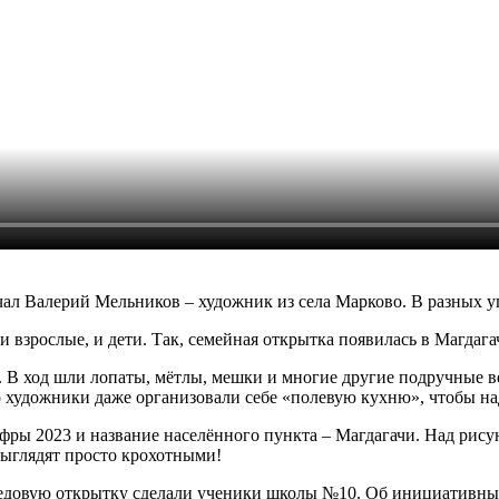
ал Валерий Мельников – художник из села Марково. В разных у
 взрослые, и дети. Так, семейная открытка появилась в Магдаг
. В ход шли лопаты, мётлы, мешки и многие другие подручные в
о художники даже организовали себе «полевую кухню», чтобы над
ры 2023 и название населённого пункта – Магдагачи. Над рисун
выглядят просто крохотными!
Ледовую открытку сделали ученики школы №10. Об инициативных