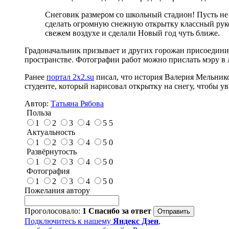
Снеговик размером со школьный стадион! Пусть не 
сделать огромную снежную открытку классный руков
свежем воздухе и сделали Новый год чуть ближе.
Градоначальник призывает и других горожан присоедини
пространстве. Фотографии работ можно прислать мэру в 
Ранее
портал 2x2.su
писал, что история Валерия Мельнико
студенте, который нарисовал открытку на снегу, чтобы у
Автор:
Татьяна Рябова
Польза
1
2
3
4
5
5
Актуальность
1
2
3
4
5
0
Развёрнутость
1
2
3
4
5
0
Фотография
1
2
3
4
5
0
Пожелания автору
Проголосовало:
1
Спасибо за ответ
Подключитесь к нашему
Яндекс Дзен
,