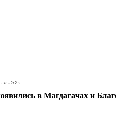
ске - 2x2.su
оявились в Магдагачах и Благ