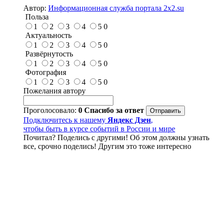
Автор:
Информационная служба портала 2x2.su
Польза
1
2
3
4
5
0
Актуальность
1
2
3
4
5
0
Развёрнутость
1
2
3
4
5
0
Фотография
1
2
3
4
5
0
Пожелания автору
Проголосовало:
0
Спасибо за ответ
Подключитесь к нашему
Яндекс Дзен
,
чтобы быть в курсе событий в России и мире
Почитал? Поделись с другими! Об этом должны узнать
все, срочно поделись! Другим это тоже интересно