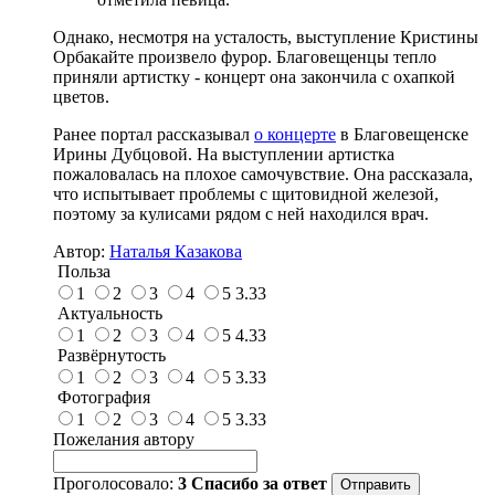
Однако, несмотря на усталость, выступление Кристины
Орбакайте произвело фурор. Благовещенцы тепло
приняли артистку - концерт она закончила с охапкой
цветов.
Ранее портал рассказывал
о концерте
в Благовещенске
Ирины Дубцовой. На выступлении артистка
пожаловалась на плохое самочувствие. Она рассказала,
что испытывает проблемы с щитовидной железой,
поэтому за кулисами рядом с ней находился врач.
Автор:
Наталья Казакова
Польза
1
2
3
4
5
3.33
Актуальность
1
2
3
4
5
4.33
Развёрнутость
1
2
3
4
5
3.33
Фотография
1
2
3
4
5
3.33
Пожелания автору
Проголосовало:
3
Спасибо за ответ