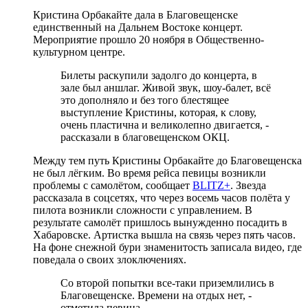
Кристина Орбакайте дала в Благовещенске
единственный на Дальнем Востоке концерт.
Мероприятие прошло 20 ноября в Общественно-
культурном центре.
Билеты раскупили задолго до концерта, в
зале был аншлаг. Живой звук, шоу-балет, всё
это дополняло и без того блестящее
выступление Кристины, которая, к слову,
очень пластична и великолепно двигается, -
рассказали в благовещенском ОКЦ.
Между тем путь Кристины Орбакайте до Благовещенска
не был лёгким. Во время рейса певицы возникли
проблемы с самолётом, сообщает
BLITZ+
. Звезда
рассказала в соцсетях, что через восемь часов полёта у
пилота возникли сложности с управлением. В
результате самолёт пришлось вынужденно посадить в
Хабаровске. Артистка вышла на связь через пять часов.
На фоне снежной бури знаменитость записала видео, где
поведала о своих злоключениях.
Со второй попытки все-таки приземлились в
Благовещенске. Времени на отдых нет, -
отметила певица.