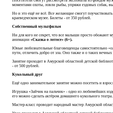
Посетители смогут рассмотреть экспонаты из фондов му
моментами охоты, ловли рыбы, упряжи ездовых собак, в
Но и это ещё не всё. Все желающие смогут поучаствоват
краеведческом музее. Билеты - от 350 рублей.
Собственный мультфильм
Ни для кого не секрет, что все малыши просто обожают м
анимации
«Сказка о лотосе» (6+).
Юные любознательные благовещенцы самостоятельно «ожи
пути, отличить добро от зла. Оно также и о таких вечных 
Занятие проходит в Амурской областной детской библиоте
- от 500 рублей.
Кукольный друг
Ещё одно занимательное занятие можно посетить и взрос
Игрушка «Зайчик на пальчик» - одно из любимейших издел
его можно сделать актёром домашнего кукольного театра.
Мастер-класс проводит народный мастер Амурской област