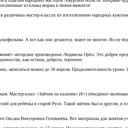
зея и изделия народных мастеров Амурской области. Впервые б
ыполненные из клыка моржа и бивня мамонта!
ь в различных мастер-классах по изготовлению народных кукол
ультфильмы. А вот как они делаются, знают не многие. Но не бе
вят» авторское произведение Людмилы Орёл. Это доброе преда
ценностях, как истина, доброта, терпение.
ке, записаться можно до 30 апреля. Продолжительность урока: 1
лым. Мастер-класс «Зайчик на пальчик» (6+) объединит малень
ий для ребёнка в старой Руси. Такой зайчик был и другом, и пл
и Оксана Викторовна Головачёва. Все материалы для занятия уч