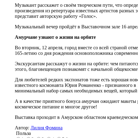
Музыкант расскажет о своём творческом пути, что опре
произведения из репертуара известных артистов разных эп
представит авторскую работу «Голос».
Музыкальный вечер пройдёт в Выставочном зале 16 апреля
Амурчане узнают о жизни на орбите
Во вторник, 12 апреля, город вместе со всей страной от
165-летию со дня рождения основоположника современн
Экскурсантам расскажут о жизни на орбите: чем питаютс
этого, благовещенцев познакомят с начальной общекосми
Для любителей редких экспонатов тоже есть хорошая но
известного космонавта Юрия Романенко - признанного в
минимальный набор самых необходимых вещей, который 
А в качестве приятного бонуса амурчан ожидают макеты 
космическое питание и многое другое!
Выставка проходит в Амурском областном краеведческом м
Автор:
Лилия Фомина
Польза