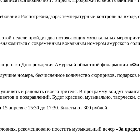
 записаться можно до 17 апреля. Продолжительность занятия - 1
бования Роспотребнадзора: температурный контроль на входе, о
а этой неделе пройдут два потрясающих музыкальных мероприя
ознакомиться с современным вокальным номером амурского соли
концерт ко Дню рождения Амурской областной филармонии
«Фил
учшие номера, бесчисленное количество сюрпризов, подарков и
 удивлять и радовать своего зрителя. В программу войдут зажи
цветов и поздравлений. Будет красиво, музыкально, творчески, 
 апреля с 15:30 до 17:30. Билеты от 300 рублей.
словиях, рекомендовано посетить музыкальный вечер
«За предел