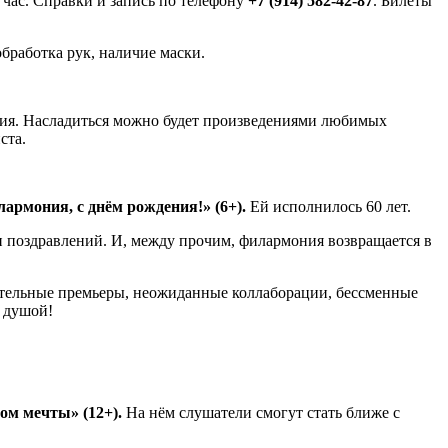
 час. Справки и запись по телефону
+7 (914) 582-42-87
. Билеты
бработка рук, наличие маски.
тия. Насладиться можно будет произведениями любимых
ста.
армония, с днём рождения!» (6+).
Ей исполнилось 60 лет.
 поздравлений. И, между прочим, филармония возвращается в
гательные премьеры, неожиданные коллаборации, бессменные
с душой!
ом мечты» (12+).
На нём слушатели смогут стать ближе с