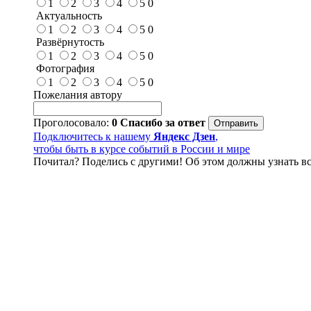
1
2
3
4
5
0
Актуальность
1
2
3
4
5
0
Развёрнутость
1
2
3
4
5
0
Фотография
1
2
3
4
5
0
Пожелания автору
Проголосовало:
0
Спасибо за ответ
Подключитесь к нашему
Яндекс Дзен
,
чтобы быть в курсе событий в России и мире
Почитал? Поделись с другими! Об этом должны узнать вс