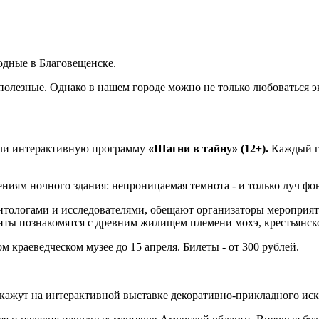
одные в Благовещенске.
 полезные. Однако в нашем городе можно не только любоваться 
вили интерактивную программу
«Шагни в тайну» (12+).
Каждый г
ниям ночного здания: непроницаемая темнота - и только луч фо
онтологами и исследователями, обещают организаторы мероприя
нты познакомятся с древним жилищем племени мохэ, крестьянск
краеведческом музее до 15 апреля. Билеты - от 300 рублей.
сскажут на интерактивной выставке декоративно-прикладного ис