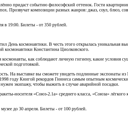
делённо придаст событию философский оттенок. Гости квартирни
ох. Прозвучат композиции разных жанров: джаз, соул, блюз, сов
 в 19:00. Билеты - от 350 рублей.
метил День космонавтики. В честь этого открылась уникальная в
ой космонавтики Константина Циолковского.
я космонавты, как соблюдают личную гигиену, какие условия с
ческой подготовкой.
вость. На выставке вы сможете увидеть подлинные экспонаты и
 1998 году Книгой рекордов Гиннеса самым опытным космическ
нужен экипажу, чтобы выжить в случае аварийной посадки.
ракеты-носителя «Союз-2.1а» среднего класса, «Союза» лёгкого 
узее до 30 апреля. Билеты - от 100 рублей.