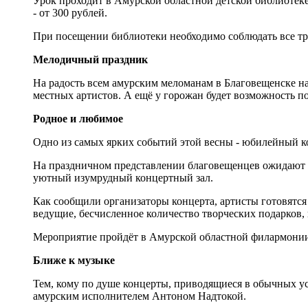
Урок проходит в Амурской областной детской библиотеке,
- от 300 рублей.
При посещении библиотеки необходимо соблюдать все тре
Мелодичный праздник
На радость всем амурским меломанам в Благовещенске н
местных артистов. А ещё у горожан будет возможность п
Родное и любимое
Одно из самых ярких событий этой весны - юбилейный 
На праздничном представлении благовещенцев ожидают л
уютный изумрудный концертный зал.
Как сообщили организаторы концерта, артисты готовятся
ведущие, бесчисленное количество творческих подарков, 
Мероприятие пройдёт в Амурской областной филармонии 15
Ближе к музыке
Тем, кому по душе концерты, приводящиеся в обычных у
амурским исполнителем Антоном Надтокой.