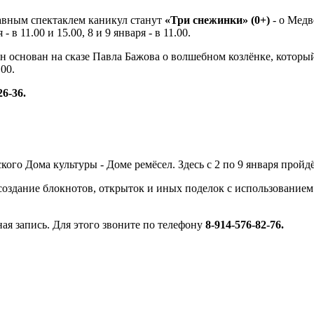
лавным спектаклем каникул станут
«Три снежинки» (0+)
- о Мед
 - в 11.00 и 15.00, 8 и 9 января - в 11.00.
Он основан на сказе Павла Бажова о волшебном козлёнке, которы
.00.
26-36.
дского Дома культуры - Доме ремёсел. Здесь с 2 по 9 января прой
(создание блокнотов, открыток и иных поделок с использованием
ная запись. Для этого звоните по телефону
8-914-576-82-76.