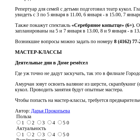
Репертуар для семей с детьми подготовил театр кукол. Г
увидеть с 3 по 5 января в 11.00, 6 января - в 15.00, 7 января
Также покажут спектакль
«Серебряное копытце» (6+)
. 
запланированы на 5 и 7 января в 13.00, 8 и 9 января - в 13
Возникшие вопросы можно задать по номеру
8 (4162) 77-
МАСТЕР-КЛАССЫ
Деятельные дни в Доме ремёсел
Где уж точно не дадут заскучать, так это в филиале Горо
Амурчан зовут освоить валяние из шерсти, скрапбукинг 
кукол. Проводить занятия будут опытные мастера.
Чтобы попасть на мастер-классы, требуется предваритель
Автор:
Дарья Прокопьева
Польза
1
2
3
4
5
0
Актуальность
1
2
3
4
5
0