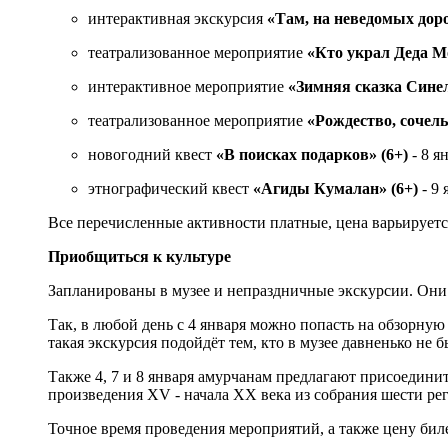
интерактивная экскурсия
«Там, на неведомых дор
театрализованное мероприятие
«Кто украл Деда М
интерактивное мероприятие
«Зимняя сказка Синел
театрализованное мероприятие
«Рождество, сочель
новогодний квест
«В поисках подарков» (6+)
- 8 я
этнографический квест
«Агиды Кумалан» (6+)
- 9 
Все перечисленные активности платные, цена варьируется
Приобщиться к культуре
Запланированы в музее и непраздничные экскурсии. Они 
Так, в любой день с 4 января можно попасть на обзорну
такая экскурсия подойдёт тем, кто в музее давненько не б
Также 4, 7 и 8 января амурчанам предлагают присоедини
произведения XV - начала XX века из собрания шести ре
Точное время проведения мероприятий, а также цену бил