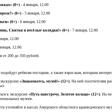
ожках» (0+)
- 4 января, 12.00
ороза?» (6+)
- 5 января, 12.00
ьги» (6+)
- 6 января, 12.00
ник, Святки и весёлые колядки!» (6+)
- 7 января, 12.00
нваря, 12.00
января, 12.00.
 от 200 до 350 рублей.
подойдут ребятам постарше, а также взрослым, которым интерес
ю экскурсию
«Знакомьтесь, музей!» (12+)
. На ней посетителям ра
ыл.
ться к экскурсии
«Путь навстречу. Золотое кольцо» (12+)
. На н
гиональных музеев.
ета уточняйте в кассах Амурского областного краеведческого му