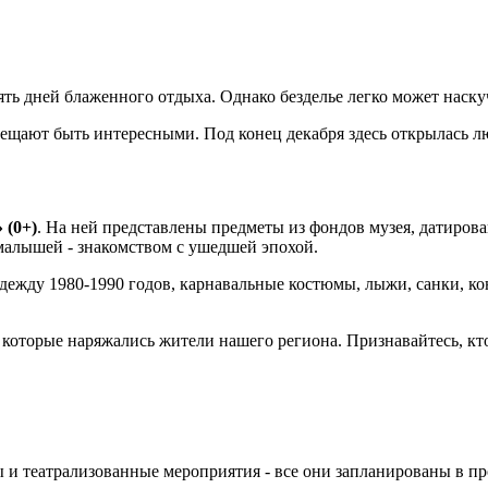
ь дней блаженного отдыха. Однако безделье легко может наскуч
ещают быть интересными. Под конец декабря здесь открылась л
 (0+)
. На ней представлены предметы из фондов музея, датиров
 малышей - знакомством с ушедшей эпохой.
ежду 1980-1990 годов, карнавальные костюмы, лыжи, санки, кон
 которые наряжались жители нашего региона. Признавайтесь, кто
 и театрализованные мероприятия - все они запланированы в пр