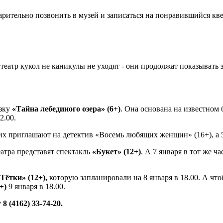
рительно позвонить в музей и записаться на понравившийся кв
еатр кукол не каникулы не уходят - они продолжат показывать
азку
«Тайна лебединого озера» (6+)
. Она основана на известном 
2.00.
 их приглашают на детектив «Восемь любящих женщин» (16+), а 5
еатра представят спектакль
«Букет» (12+)
. А 7 января в тот же ч
Тётки» (12+),
которую запланировали на 8 января в 18.00. А чт
+)
9 января в 18.00.
у
8 (4162) 33-74-20.