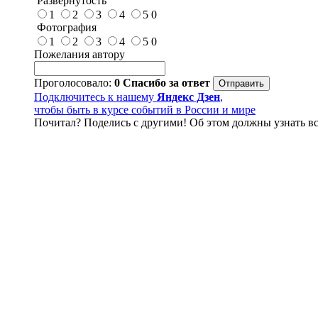
Развёрнутость
1
2
3
4
5
0
Фотография
1
2
3
4
5
0
Пожелания автору
Проголосовало:
0
Спасибо за ответ
Подключитесь к нашему
Яндекс Дзен
,
чтобы быть в курсе событий в России и мире
Почитал? Поделись с другими! Об этом должны узнать вс