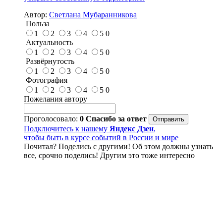
Автор:
Светлана Мубаранникова
Польза
1
2
3
4
5
0
Актуальность
1
2
3
4
5
0
Развёрнутость
1
2
3
4
5
0
Фотография
1
2
3
4
5
0
Пожелания автору
Проголосовало:
0
Спасибо за ответ
Подключитесь к нашему
Яндекс Дзен
,
чтобы быть в курсе событий в России и мире
Почитал? Поделись с другими! Об этом должны узнать
все, срочно поделись! Другим это тоже интересно