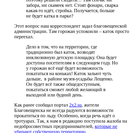
забора, ни скамеек нет. Стоят фонари, сварка
какая-то идёт, стройка. Получается, больше
не будет катка в парке?
Этот вопрос наш корреспондент задал благовещенской
администрации. Там горожан успокоили – каток просто
переехал.
Дело в том, что на территории, где
традиционно был каток, возводят
инклюзивную детскую площадку. Она будет
доступна посетителям в следующем году. Но
у горожан всё ещё будет возможность
покататься на коньках! Каток зальют чуть
дальше, в районе музея-усадьбы Лещенко.
Он будет всё также общедоступным,
покататься сможет любой желающий в
выходной или будний день.
Как ранее сообщал портал
2x2.su
, жители
Благовещенска не всегда радуются возможности
прокатиться по льду. Особенно, когда речь идёт о
тротуарах. Так, к нам в редакцию поступила жалоба на
недобросовестных предпринимателей,
которые не
убирают собственную территорию.