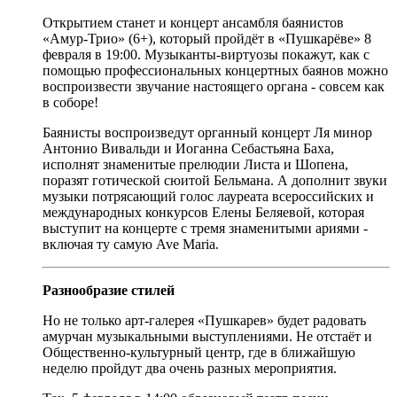
Открытием станет и концерт ансамбля баянистов
«Амур-Трио» (6+), который пройдёт в «Пушкарёве» 8
февраля в 19:00. Музыканты-виртуозы покажут, как с
помощью профессиональных концертных баянов можно
воспроизвести звучание настоящего органа - совсем как
в соборе!
Баянисты воспроизведут органный концерт Ля минор
Антонио Вивальди и Иоганна Себастьяна Баха,
исполнят знаменитые прелюдии Листа и Шопена,
поразят готической сюитой Бельмана. А дополнит звуки
музыки потрясающий голос лауреата всероссийских и
международных конкурсов Елены Беляевой, которая
выступит на концерте с тремя знаменитыми ариями -
включая ту самую Ave Maria.
Разнообразие стилей
Но не только арт-галерея «Пушкарев» будет радовать
амурчан музыкальными выступлениями. Не отстаёт и
Общественно-культурный центр, где в ближайшую
неделю пройдут два очень разных мероприятия.