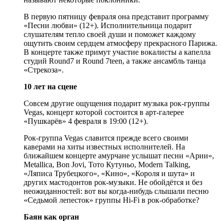
В первую пятницу февраля она представит программу
«Песни любви» (12+). Исполнительница подарит
слушателям тепло своей души и поможет каждому
ощутить своим сердцем атмосферу прекрасного Парижа.
В концерте также примут участие вокалисты а капелла
студий Round7 и Round 7teen, а также ансамбль танца
«Стрекоза».
10 лет на сцене
Совсем другие ощущения подарит музыка рок-группы
Vegas, концерт которой состоится в арт-галерее
«Пушкарёв» 4 февраля в 19:00 (12+).
Рок-группа Vegas славится прежде всего своими
каверами на хиты известных исполнителей. На
ближайшем концерте амурчане услышат песни «Арии»,
Metallica, Bon Jovi, Тото Кутуньо, Modern Talking,
«Ляписа Трубецкого», «Кино», «Короля и шута» и
других мастодонтов рок-музыки. Не обойдётся и без
неожиданностей: вот вы когда-нибудь слышали песню
«Седьмой лепесток» группы Hi-Fi в рок-обработке?
Баян как орган