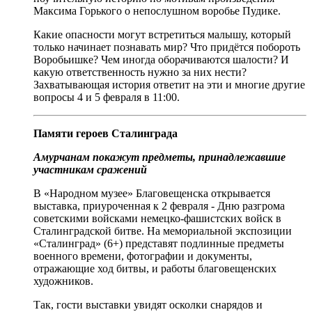
Максима Горького о непослушном воробье Пудике.
Какие опасности могут встретиться малышу, который
только начинает познавать мир? Что придётся побороть
Воробьишке? Чем иногда оборачиваются шалости? И
какую ответственность нужно за них нести?
Захватывающая история ответит на эти и многие другие
вопросы 4 и 5 февраля в 11:00.
Памяти героев Сталинграда
Амурчанам покажут предметы, принадлежавшие
участникам сражений
В «Народном музее» Благовещенска открывается
выставка, приуроченная к 2 февраля - Дню разгрома
советскими войсками немецко-фашистских войск в
Сталинградской битве. На мемориальной экспозиции
«Сталинград» (6+) представят подлинные предметы
военного времени, фотографии и документы,
отражающие ход битвы, и работы благовещенских
художников.
Так, гости выставки увидят осколки снарядов и