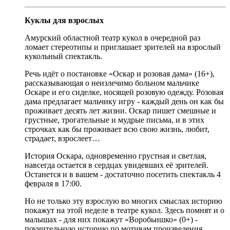
Куклы для взрослых
Амурский областной театр кукол в очередной раз
ломает стереотипы и приглашает зрителей на взрослый
кукольный спектакль.
Речь идёт о постановке «Оскар и розовая дама» (16+),
рассказывающая о неизлечимо больном мальчике
Оскаре и его сиделке, носящей розовую одежду. Розовая
дама предлагает мальчику игру - каждый день он как бы
проживает десять лет жизни. Оскар пишет смешные и
грустные, трогательные и мудрые письма, и в этих
строчках как бы проживает всю свою жизнь, любит,
страдает, взрослеет…
История Оскара, одновременно грустная и светлая,
навсегда остается в сердцах увидевших её зрителей.
Останется и в вашем - достаточно посетить спектакль 4
февраля в 17:00.
Но не только эту взрослую во многих смыслах историю
покажут на этой неделе в театре кукол. Здесь помнят и о
малышах - для них покажут «Воробьишко» (0+) -
поучительную историю по мотивам произведения