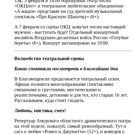
Так, 5 февраля в 14:00 образцовый театр песни
«ОКЦент» и театральное любительское объединение
«А-вация» представят на суд зрителей музыкальный
спектакль «Про Красную Шапочку» (6+).
А 7 февраля со сцены ОКЦ зазвучат песни настоящий
мужчин - выступать будет Отдельный концертный
ансамбль Воздушно-десантных войск России «Голубые
береты» (6+). Концерт запланирован на 19:00.
Волшебство театральной сцены
Какие спектакли посмотреть в ближайшие дни
В Благовещенске продолжается театральный сезон.
Афиши полнятся многообразными спектаклями:
смешными и грустными, мистическими и
реалистичными, детскими и для тех, кто старше 16 лет.
Рассказываем, куда стоит сходить.
Любовь, мистика, смех!
Репертуар Амурского областного драматического театра
на этой неделе, пожалуй, самый разнообразный. Тут и
сага о любви «Ромео и Джульетта» (12+), и комедия о