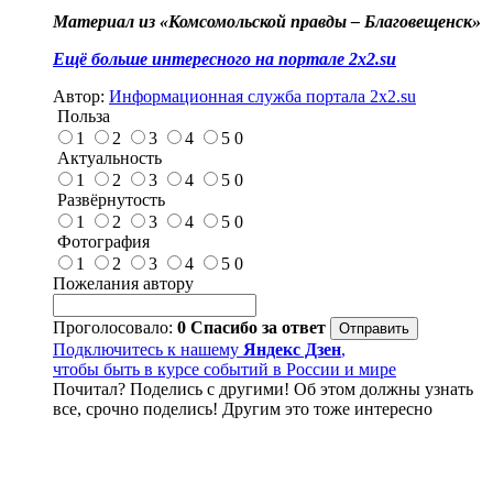
Материал из «Комсомольской правды – Благовещенск»
Ещё больше интересного на портале 2x2.su
Автор:
Информационная служба портала 2x2.su
Польза
1
2
3
4
5
0
Актуальность
1
2
3
4
5
0
Развёрнутость
1
2
3
4
5
0
Фотография
1
2
3
4
5
0
Пожелания автору
Проголосовало:
0
Спасибо за ответ
Подключитесь к нашему
Яндекс Дзен
,
чтобы быть в курсе событий в России и мире
Почитал? Поделись с другими! Об этом должны узнать
все, срочно поделись! Другим это тоже интересно