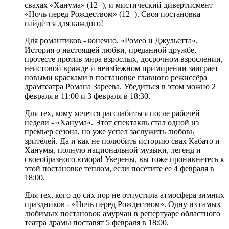
свахах «Ханума» (12+), и мистический дивертисмент
«Ночь перед Рождеством» (12+). Своя постановка
найдётся для каждого!
Для романтиков - конечно, «Ромео и Джульетта».
История о настоящей любви, преданной дружбе,
протесте против мира взрослых, досрочном взрослении,
неистовой вражде и неизбежном примирении заиграет
новыми красками в постановке главного режиссёра
драмтеатра Романа Зареева. Убедиться в этом можно 2
февраля в 11:00 и 3 февраля в 18:30.
Для тех, кому хочется расслабиться после рабочей
недели - «Ханума». Этот спектакль стал одной из
премьер сезона, но уже успел заслужить любовь
зрителей. Да и как не полюбить историю свах Кабато и
Ханумы, полную национальной музыки, легенд и
своеобразного юмора! Уверены, вы тоже проникнетесь к
этой постановке теплом, если посетите ее 4 февраля в
18:00.
Для тех, кого до сих пор не отпустила атмосфера зимних
праздников - «Ночь перед Рождеством». Одну из самых
любимых постановок амурчан в репертуаре областного
театра драмы поставят 5 февраля в 18:00.