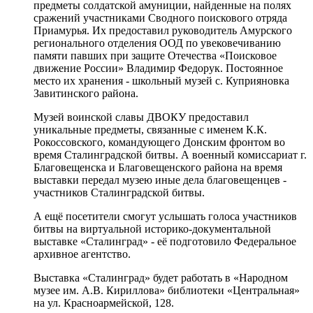
предметы солдатской амуниции, найденные на полях
сражений участниками Сводного поискового отряда
Приамурья. Их предоставил руководитель Амурского
регионального отделения ООД по увековечиванию
памяти павших при защите Отечества «Поисковое
движение России» Владимир Федорук. Постоянное
место их хранения - школьный музей с. Куприяновка
Завитинского района.
Музей воинской славы ДВОКУ предоставил
уникальные предметы, связанные с именем К.К.
Рокоссовского, командующего Донским фронтом во
время Сталинградской битвы. А военный комиссариат г.
Благовещенска и Благовещенского района на время
выставки передал музею иные дела благовещенцев -
участников Сталинградской битвы.
А ещё посетители смогут услышать голоса участников
битвы на виртуальной историко-документальной
выставке «Сталинград» - её подготовило Федеральное
архивное агентство.
Выставка «Сталинград» будет работать в «Народном
музее им. А.В. Кириллова» библиотеки «Центральная»
на ул. Красноармейской, 128.