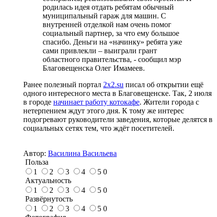
родилась идея отдать ребятам обычный
муниципальный гараж для машин. С
внутренней отделкой нам очень помог
социальный партнер, за что ему большое
спасибо. Деньги на «начинку» ребята уже
сами привлекли – выиграли грант
областного правительства, - сообщил мэр
Благовещенска Олег Имамеев.
Ранее полезный портал
2х2.su
писал об открытии ещё
одного интересного места в Благовещенске. Так, 2 июля
в городе
начинает работу
котокафе
. Жители города с
нетерпением ждут этого дня. К тому же интерес
подогревают руководители заведения, которые делятся в
социальных сетях тем, что ждёт посетителей.
Автор:
Василина Васильева
Польза
1
2
3
4
5
0
Актуальность
1
2
3
4
5
0
Развёрнутость
1
2
3
4
5
0