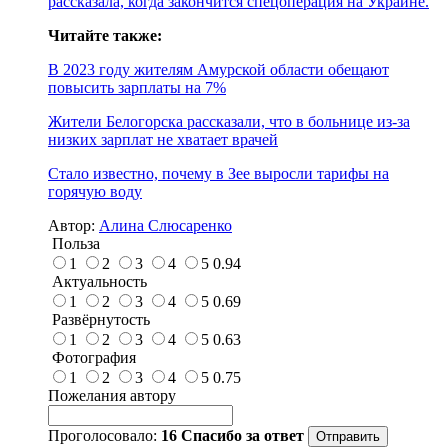
рассказала, когда закончится спецоперация на Украине.
Читайте также:
В 2023 году жителям Амурской области обещают
повысить зарплаты на 7%
Жители Белогорска рассказали, что в больнице из-за
низких зарплат не хватает врачей
Стало известно, почему в Зее выросли тарифы на
горячую воду
Автор:
Алина Слюсаренко
Польза
1
2
3
4
5
0.94
Актуальность
1
2
3
4
5
0.69
Развёрнутость
1
2
3
4
5
0.63
Фотография
1
2
3
4
5
0.75
Пожелания автору
Проголосовало:
16
Спасибо за ответ