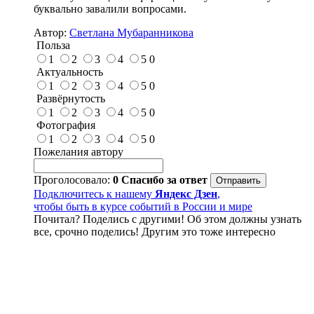
буквально завалили вопросами.
Автор:
Светлана Мубаранникова
Польза
1
2
3
4
5
0
Актуальность
1
2
3
4
5
0
Развёрнутость
1
2
3
4
5
0
Фотография
1
2
3
4
5
0
Пожелания автору
Проголосовало:
0
Спасибо за ответ
Подключитесь к нашему
Яндекс Дзен
,
чтобы быть в курсе событий в России и мире
Почитал? Поделись с другими! Об этом должны узнать
все, срочно поделись! Другим это тоже интересно