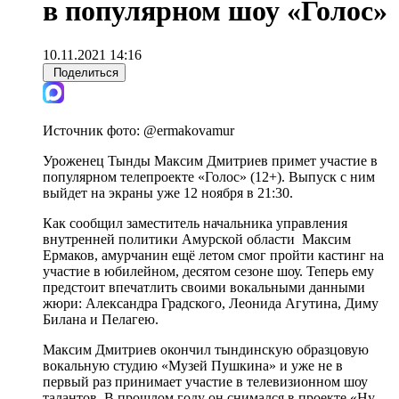
в популярном шоу «Голос»
10.11.2021 14:16
Поделиться
Источник фото:
@ermakovamur
Уроженец Тынды Максим Дмитриев примет участие в
популярном телепроекте «Голос» (12+). Выпуск с ним
выйдет на экраны уже 12 ноября в 21:30.
Как сообщил заместитель начальника управления
внутренней политики Амурской области Максим
Ермаков, амурчанин ещё летом смог пройти кастинг на
участие в юбилейном, десятом сезоне шоу. Теперь ему
предстоит впечатлить своими вокальными данными
жюри: Александра Градского, Леонида Агутина, Диму
Билана и Пелагею.
Максим Дмитриев окончил тындинскую образцовую
вокальную студию «Музей Пушкина» и уже не в
первый раз принимает участие в телевизионном шоу
талантов. В прошлом году он снимался в проекте «Ну-