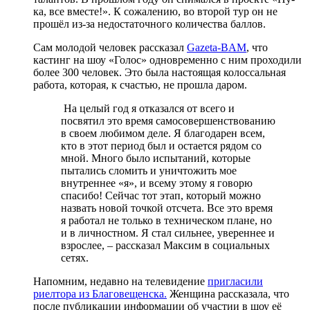
ка, все вместе!». К сожалению, во второй тур он не
прошёл из-за недостаточного количества баллов.
Сам молодой человек рассказал
Gazeta-BAM
, что
кастинг на шоу «Голос» одновременно с ним проходили
более 300 человек. Это была настоящая колоссальная
работа, которая, к счастью, не прошла даром.
На целый год я отказался от всего и
посвятил это время самосовершенствованию
в своем любимом деле. Я благодарен всем,
кто в этот период был и остается рядом со
мной. Много было испытаний, которые
пытались сломить и уничтожить мое
внутреннее «я», и всему этому я говорю
спасибо! Сейчас тот этап, который можно
назвать новой точкой отсчета. Все это время
я работал не только в техническом плане, но
и в личностном. Я стал сильнее, увереннее и
взрослее, – рассказал Максим в социальных
сетях.
Напомним, недавно на телевидение
пригласили
риелтора из Благовещенска.
Женщина рассказала, что
после публикации информации об участии в шоу её