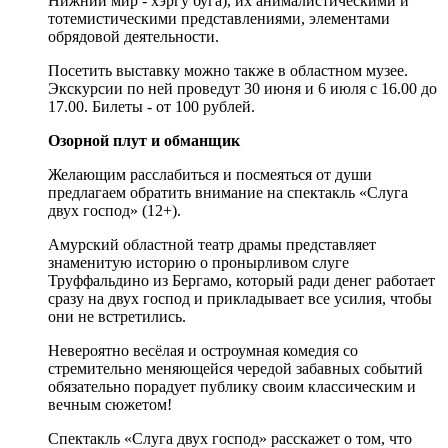
Нижний мир - хэргу буга), их анималистическими и
тотемистическими представлениями, элементами
обрядовой деятельности.
Посетить выставку можно также в областном музее.
Экскурсии по ней проведут 30 июня и 6 июля с 16.00 до
17.00. Билеты - от 100 рублей.
Озорной плут и обманщик
Желающим расслабиться и посмеяться от души
предлагаем обратить внимание на спектакль «Слуга
двух господ» (12+).
Амурский областной театр драмы представляет
знаменитую историю о пронырливом слуге
Труффальдино из Бергамо, который ради денег работает
сразу на двух господ и прикладывает все усилия, чтобы
они не встретились.
Невероятно весёлая и остроумная комедия со
стремительно меняющейся чередой забавных событий
обязательно порадует публику своим классическим и
вечным сюжетом!
Спектакль «Слуга двух господ» расскажет о том, что