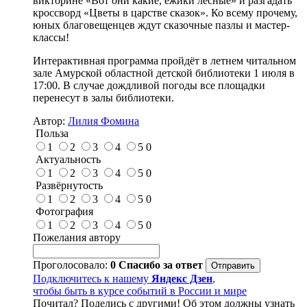
викторине «Вот они какие, ёжики лесные» и разгадать
кроссворд «Цветы в царстве сказок». Ко всему прочему,
юных благовещенцев ждут сказочные пазлы и мастер-
классы!
Интерактивная программа пройдёт в летнем читальном
зале Амурской областной детской библиотеки 1 июля в
17:00. В случае дождливой погоды все площадки
перенесут в залы библиотеки.
Автор:
Лилия Фомина
Польза
1
2
3
4
5
0
Актуальность
1
2
3
4
5
0
Развёрнутость
1
2
3
4
5
0
Фотография
1
2
3
4
5
0
Пожелания автору
Проголосовало:
0
Спасибо за ответ
Подключитесь к нашему
Яндекс Дзен
,
чтобы быть в курсе событий в России и мире
Почитал? Поделись с другими! Об этом должны узнать