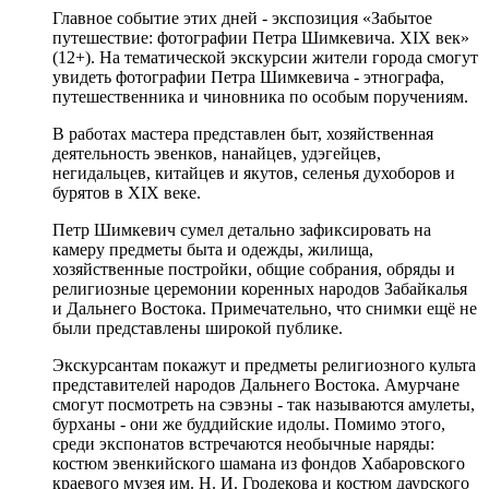
Главное событие этих дней - экспозиция «Забытое
путешествие: фотографии Петра Шимкевича. XIX век»
(12+). На тематической экскурсии жители города смогут
увидеть фотографии Петра Шимкевича - этнографа,
путешественника и чиновника по особым поручениям.
В работах мастера представлен быт, хозяйственная
деятельность эвенков, нанайцев, удэгейцев,
негидальцев, китайцев и якутов, селенья духоборов и
бурятов в XIX веке.
Петр Шимкевич сумел детально зафиксировать на
камеру предметы быта и одежды, жилища,
хозяйственные постройки, общие собрания, обряды и
религиозные церемонии коренных народов Забайкалья
и Дальнего Востока. Примечательно, что снимки ещё не
были представлены широкой публике.
Экскурсантам покажут и предметы религиозного культа
представителей народов Дальнего Востока. Амурчане
смогут посмотреть на сэвэны - так называются амулеты,
бурханы - они же буддийские идолы. Помимо этого,
среди экспонатов встречаются необычные наряды:
костюм эвенкийского шамана из фондов Хабаровского
краевого музея им. Н. И. Гродекова и костюм даурского