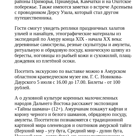
районы Приморья, Приамурья, Камчатки и на Охотское
побережье. Также имеются заметки о встрече Арсеньева
с проводником Дерсу Узала, который стал другом
путешественника.
Гости смогут увидеть реплики праздничных халатов
ульчей и нанайцев, этнографические материалы из
экспедиций по Амуру конца XIX - начала XX века:
деревянные самострелы, резные скульптуры и амулеты,
ритуальную и обрядовую посуду, коническую шляпу из
бересты, ноговицы из рыбьей кожи и сухожилий, плащ-
дождевик из плетёной осоки.
Посетить экскурсию по выставке можно в Амурском
областном краеведческом музее им. Г. С. Новикова-
Даурского 5 июля с 16.00 до 17.00. Билеты - от 100
рублей.
А о духовной культуре коренных малочисленных
народов Дальнего Востока расскажет экспозиция
«Тайны шамана» (12+). Амурчанам покажут кафтан и
корону черного и белого шаманов, обрядовую посуду,
амулеты. Посетители познакомятся с традиционной
картиной мира оленеводов и охотников амурской тайги
(Верхний мир - угу буга, Средний мир - дулин буга,