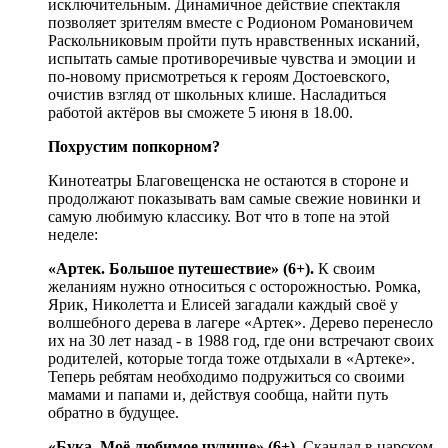
исключительным. Динамичное действие спектакля
позволяет зрителям вместе с Родионом Романовичем
Раскольниковым пройти путь нравственных исканий,
испытать самые противоречивые чувства и эмоции и
по-новому присмотреться к героям Достоевского,
очистив взгляд от школьных клише. Насладиться
работой актёров вы сможете 5 июня в 18.00.
Похрустим попкорном?
Кинотеатры Благовещенска не остаются в стороне и
продолжают показывать вам самые свежие новинки и
самую любимую классику. Вот что в топе на этой
неделе:
«Артек. Большое путешествие» (6+).
К своим
желаниям нужно относиться с осторожностью. Ромка,
Ярик, Николетта и Елисей загадали каждый своё у
волшебного дерева в лагере «Артек». Дерево перенесло
их на 30 лет назад - в 1988 год, где они встречают своих
родителей, которые тогда тоже отдыхали в «Артеке».
Теперь ребятам необходимо подружиться со своими
мамами и папами и, действуя сообща, найти путь
обратно в будущее.
«Бука. Моё любимое чудище» (6+).
Скандал в царском