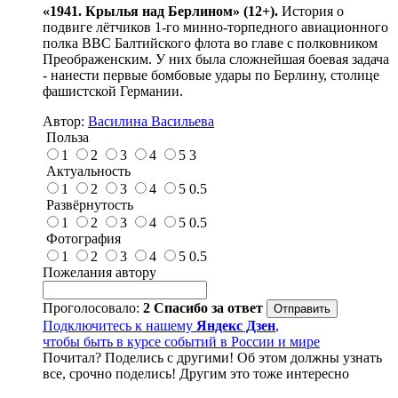
«1941. Крылья над Берлином» (12+).
История о
подвиге лётчиков 1-го минно-торпедного авиационного
полка ВВС Балтийского флота во главе с полковником
Преображенским. У них была сложнейшая боевая задача
- нанести первые бомбовые удары по Берлину, столице
фашистской Германии.
Автор:
Василина Васильева
Польза
1
2
3
4
5
3
Актуальность
1
2
3
4
5
0.5
Развёрнутость
1
2
3
4
5
0.5
Фотография
1
2
3
4
5
0.5
Пожелания автору
Проголосовало:
2
Спасибо за ответ
Подключитесь к нашему
Яндекс Дзен
,
чтобы быть в курсе событий в России и мире
Почитал? Поделись с другими! Об этом должны узнать
все, срочно поделись! Другим это тоже интересно