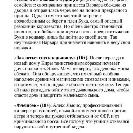
семействе: своенравная принцесса Варвара сбежала из
дворца и отправилась через лес на поиски прекрасного
принца. Однако вместо заветной встречи с
возлюбленным её берет в плен Бука, самый опасный
разбойник королевства. Но очень быстро становится
понятно, что бойкая принцесса готова превратить жизнь
Буки в кошмар, лишь бы дойти до своей цели. Так
неугомонная Варвара принимается наводить в лесу свои
порядки.
«Заклятье: спуск к дьяволу» (16+).
После переезда в
новый дом у Киры таинственным образом исчезает
дочь-подросток Элли. Мама не верит, что девочка могла
сбежать. Она обнаруживает, что их старый особняк
наполнен древними магическими символами и знаками,
и понимает, что в подвале обитает нечто жуткое. Теперь
ей надо разгадать тайну этого дьявольского дома, чтобы
спасти дочь и защитить маленького сына.
«Флешбэк» (18+).
Алекс Льюис, профессиональный
киллер с репутацией, в какой-то момент пошёл против
ветра и теперь вынужден отбиваться и от ФБР, и от
криминального босса. Всё потому, что убийца отказался
нарушить свой внутренний кодекс.