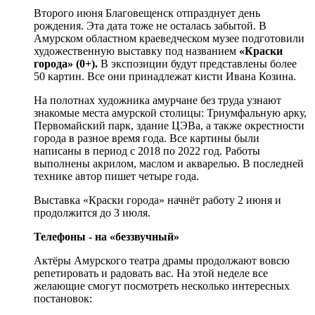
Второго июня Благовещенск отпразднует день
рождения. Эта дата тоже не осталась забытой. В
Амурском областном краеведческом музее подготовили
художественную выставку под названием
«Краски
города» (0+).
В экспозиции будут представлены более
50 картин. Все они принадлежат кисти Ивана Козина.
На полотнах художника амурчане без труда узнают
знакомые места амурской столицы: Триумфальную арку,
Первомайский парк, здание ЦЭВа, а также окрестности
города в разное время года. Все картины были
написаны в период с 2018 по 2022 год. Работы
выполнены акрилом, маслом и акварелью. В последней
технике автор пишет четыре года.
Выставка «Краски города» начнёт работу 2 июня и
продолжится до 3 июля.
Телефоны - на «беззвучный»
Актёры Амурского театра драмы продолжают вовсю
репетировать и радовать вас. На этой неделе все
желающие смогут посмотреть несколько интересных
постановок: