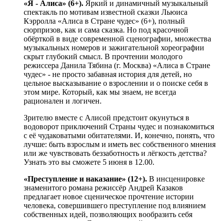
«Я - Алиса» (6+).
Яркий и динамичный музыкальный
спектакль по мотивам известной сказки Льюиса
Кэрролла «Алиса в Стране чудес» (6+), полный
сюрпризов, как и сама сказка. Но под красочной
обёрткой в виде современной сценографии, множества
музыкальных номеров и зажигательной хореографии
скрыт глубокий смысл. В прочтении молодого
режиссера Данила Тябина (г. Москва) «Алиса в Стране
чудес» - не просто забавная история для детей, но
цельное высказывание о взрослении и о поиске себя в
этом мире. Который, как мы знаем, не всегда
рационален и логичен.
Зрителю вместе с Алисой предстоит окунуться в
водоворот приключений Страны чудес и познакомиться
с её чудаковатыми обитателями. И, конечно, понять, что
лучше: быть взрослым и иметь вес собственного мнения
или же чувствовать беззаботность и лёгкость детства?
Узнать это вы сможете 5 июня в 12.00.
«Преступление и наказание» (12+).
В инсценировке
знаменитого романа режиссёр Андрей Казаков
предлагает новое сценическое прочтение истории
человека, совершившего преступление под влиянием
собственных идей, позволяющих вообразить себя