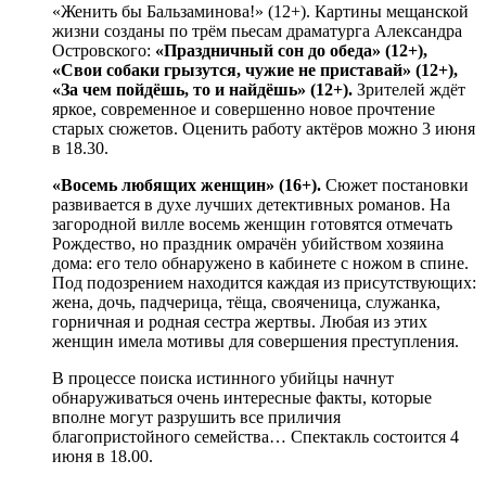
«Женить бы Бальзаминова!» (12+). Картины мещанской
жизни созданы по трём пьесам драматурга Александра
Островского:
«Праздничный сон до обеда» (12+),
«Свои собаки грызутся, чужие не приставай» (12+),
«За чем пойдёшь, то и найдёшь» (12+).
Зрителей ждёт
яркое, современное и совершенно новое прочтение
старых сюжетов. Оценить работу актёров можно 3 июня
в 18.30.
«Восемь любящих женщин» (16+).
Сюжет постановки
развивается в духе лучших детективных романов. На
загородной вилле восемь женщин готовятся отмечать
Рождество, но праздник омрачён убийством хозяина
дома: его тело обнаружено в кабинете с ножом в спине.
Под подозрением находится каждая из присутствующих:
жена, дочь, падчерица, тёща, свояченица, служанка,
горничная и родная сестра жертвы. Любая из этих
женщин имела мотивы для совершения преступления.
В процессе поиска истинного убийцы начнут
обнаруживаться очень интересные факты, которые
вполне могут разрушить все приличия
благопристойного семейства… Спектакль состоится 4
июня в 18.00.