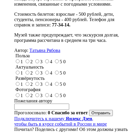
изменения, связанные с погодными условиями.
Стоимость билетов: взрослые - 500 рублей, дети,
студенты, пенсионеры - 400 рублей. Телефон для
справок и записи:
77-34-14.
Музей также предупреждает, что экскурсия долгая,
программа рассчитана в среднем на три часа.
Автор:
Татьяна Рябова
Польза
1
2
3
4
5
0
Актуальность
1
2
3
4
5
0
Развёрнутость
1
2
3
4
5
0
Фотография
1
2
3
4
5
0
Пожелания автору
Проголосовало:
0
Спасибо за ответ
Подключитесь к нашему
Яндекс Дзен
,
чтобы быть в курсе событий в России и мире
Почитал? Поделись с другими! Об этом должны узнать