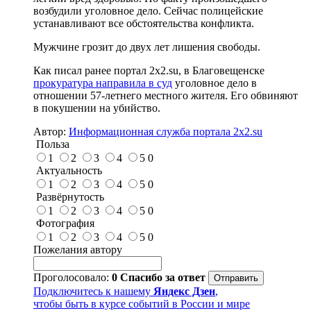
возбудили уголовное дело. Сейчас полицейские
устанавливают все обстоятельства конфликта.
Мужчине грозит до двух лет лишения свободы.
Как писал ранее портал 2х2.su, в Благовещенске
прокуратура направила в суд
уголовное дело в
отношении 57-летнего местного жителя. Его обвиняют
в покушении на убийство.
Автор:
Информационная служба портала 2x2.su
Польза
1
2
3
4
5
0
Актуальность
1
2
3
4
5
0
Развёрнутость
1
2
3
4
5
0
Фотография
1
2
3
4
5
0
Пожелания автору
Проголосовало:
0
Спасибо за ответ
Подключитесь к нашему
Яндекс Дзен
,
чтобы быть в курсе событий в России и мире