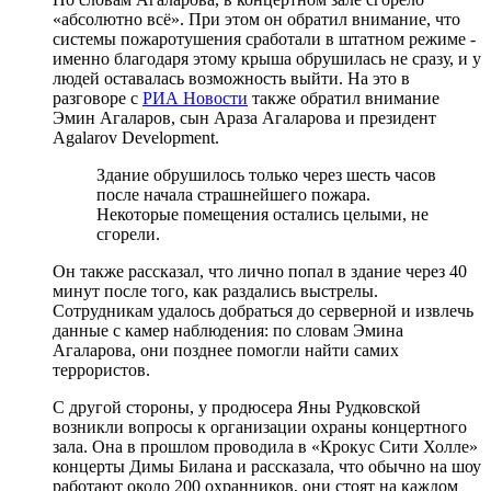
«абсолютно всё». При этом он обратил внимание, что
системы пожаротушения сработали в штатном режиме -
именно благодаря этому крыша обрушилась не сразу, и у
людей оставалась возможность выйти. На это в
разговоре с
РИА Новости
также обратил внимание
Эмин Агаларов, сын Араза Агаларова и президент
Agalarov Development.
Здание обрушилось только через шесть часов
после начала страшнейшего пожара.
Некоторые помещения остались целыми, не
сгорели.
Он также рассказал, что лично попал в здание через 40
минут после того, как раздались выстрелы.
Сотрудникам удалось добраться до серверной и извлечь
данные с камер наблюдения: по словам Эмина
Агаларова, они позднее помогли найти самих
террористов.
С другой стороны, у продюсера Яны Рудковской
возникли вопросы к организации охраны концертного
зала. Она в прошлом проводила в «Крокус Сити Холле»
концерты Димы Билана и рассказала, что обычно на шоу
работают около 200 охранников, они стоят на каждом