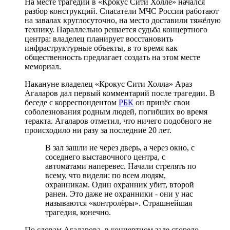
На месте трагедии в «Крокус Сити Холле» начался
разбор конструкций. Спасатели МЧС России работают
на завалах круглосуточно, на место доставили тяжёлую
технику. Параллельно решается судьба концертного
центра: владелец планирует восстановить
инфраструктурные объекты, в то время как
общественность предлагает создать на этом месте
мемориал.
Накануне владелец «Крокус Сити Холла» Араз
Агаларов дал первый комментарий после трагедии. В
беседе с корреспондентом
РБК
он принёс свои
соболезнования родным людей, погибших во время
теракта. Агаларов отметил, что ничего подобного не
происходило ни разу за последние 20 лет.
В зал зашли не через дверь, а через окно, с
соседнего выставочного центра, с
автоматами наперевес. Начали стрелять по
всему, что видели: по всем людям,
охранникам. Один охранник убит, второй
ранен. Это даже не охранники - они у нас
называются «контролёры». Страшнейшая
трагедия, конечно.
По словам Агаларова, в концертном зале сгорело