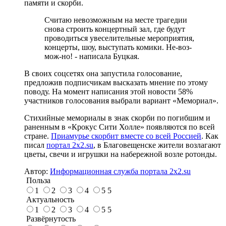
памяти и скорби.
Считаю невозможным на месте трагедии
снова строить концертный зал, где будут
проводиться увеселительные мероприятия,
концерты, шоу, выступать комики. Не-воз-
мож-но! - написала Буцкая.
В своих соцсетях она запустила голосование,
предложив подписчикам высказать мнение по этому
поводу. На момент написания этой новости 58%
участников голосования выбрали вариант «Мемориал».
Стихийные мемориалы в знак скорби по погибшим и
раненным в «Крокус Сити Холле» появляются по всей
стране.
Приамурье скорбит вместе со всей Россией
. Как
писал
портал 2x2.su
, в Благовещенске жители возлагают
цветы, свечи и игрушки на набережной возле ротонды.
Автор:
Информационная служба портала 2x2.su
Польза
1
2
3
4
5
5
Актуальность
1
2
3
4
5
5
Развёрнутость