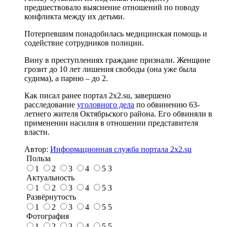
предшествовало выяснение отношений по поводу
конфликта между их детьми.
Потерпевшим понадобилась медицинская помощь и
содействие сотрудников полиции.
Вину в преступлениях граждане признали. Женщине
грозит до 10 лет лишения свободы (она уже была
судима), а парню – до 2.
Как писал ранее портал 2х2.su, завершено
расследование
уголовного дела
по обвинению 63-
летнего жителя Октябрьского района. Его обвиняли в
применении насилия в отношении представителя
власти.
Автор:
Информационная служба портала 2x2.su
Польза
1
2
3
4
5
3
Актуальность
1
2
3
4
5
3
Развёрнутость
1
2
3
4
5
5
Фотография
1
2
3
4
5
5